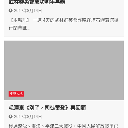
武林群英會成功明年再辦
2017年8月14日
【本報訊】 一連 4天的武林群英會昨晚在塔石體育館舉
行閉幕匯…
中華大地
毛澤東《別了，司徒雷登》再回顧
2017年8月14日
經過遼沈、淮海、平津三大戰役，中國人民解放戰爭已