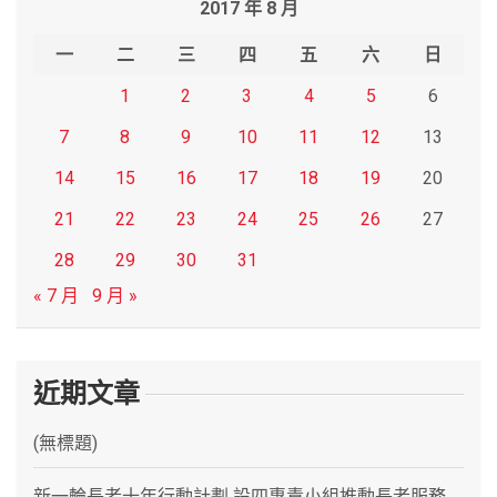
2017 年 8 月
c
h
一
二
三
四
五
六
日
1
2
3
4
5
6
7
8
9
10
11
12
13
14
15
16
17
18
19
20
21
22
23
24
25
26
27
28
29
30
31
« 7 月
9 月 »
近期文章
(無標題)
新一輪長者十年行動計劃 設四專責小組推動長者服務