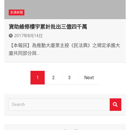
本澳新聞
資助維修樓宇累計批出三億四千萬
2017年8月14日
【本報訊】為推動大廈業主按《民法典》之規定承擔大
廈共同部分與…
文
1
2
3
Next
章
導
覽
S
e
a
r