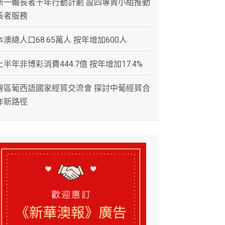
新一輪長者十年行動計劃 設四專責小組推動
長者服務
本澳總人口68.65萬人 按年增加600人
上半年非博彩消費444.7億 按年增加17.4%
灣區葡西語國家經貿交流會 探討中葡經貿合
作新路徑