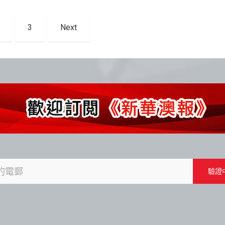
3
Next