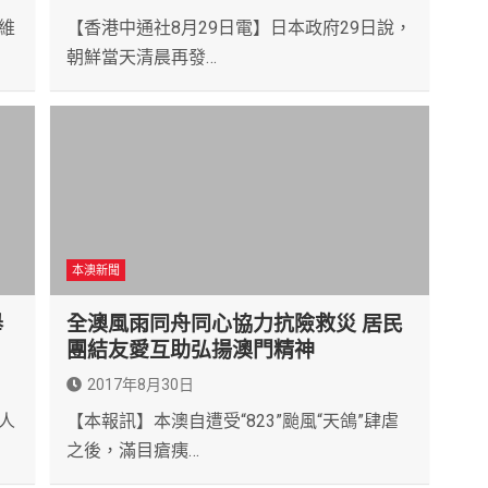
維
【香港中通社8月29日電】日本政府29日說，
朝鮮當天清晨再發…
本澳新聞
舉
全澳風雨同舟同心協力抗險救災 居民
團結友愛互助弘揚澳門精神
2017年8月30日
人
【本報訊】本澳自遭受“823”颱風“天鴿”肆虐
之後，滿目瘡痍…