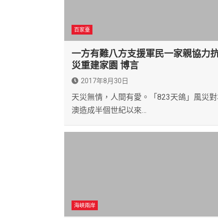
百家臺
一方有難八方支援軍民一家親協力
災重建家園 博言
2017年8月30日
天災無情，人間有愛。「823天鴿」風災對
澳造成半個世紀以來…
海峽兩岸