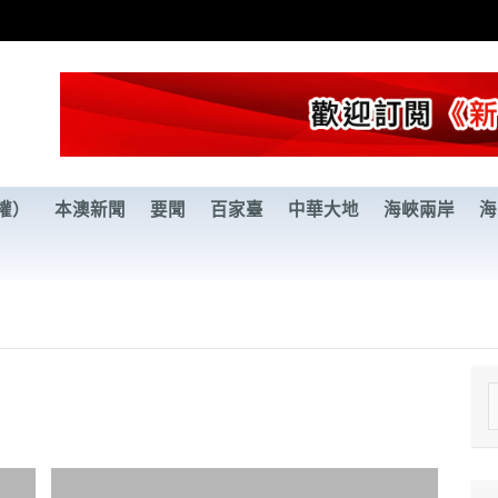
權）
本澳新聞
要聞
百家臺
中華大地
海峽兩岸
海
e
a
r