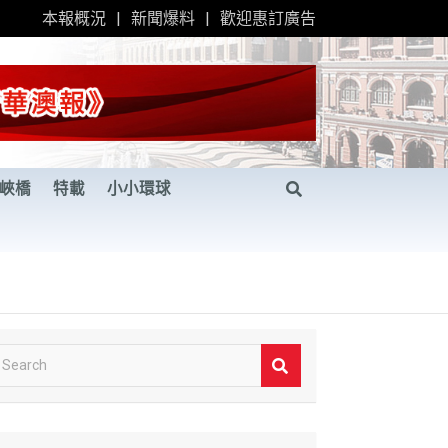
本報概況
新聞爆料
歡迎惠訂廣告
峽橋
特載
小小環球
S