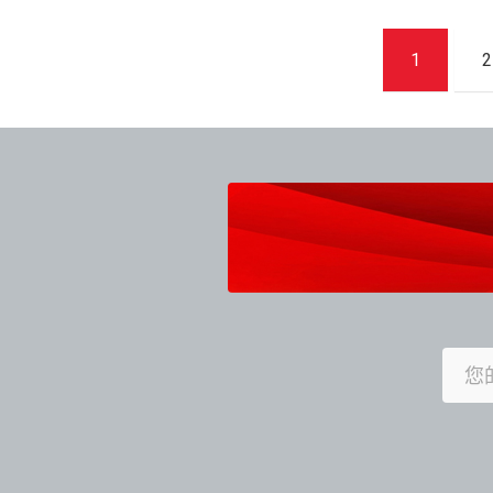
文
1
2
章
導
覽