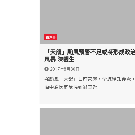
百家臺
「天鴿」颱風預警不足或將形成政
風暴 陳觀生
2017年8月30日
強颱風「天鴿」日前來襲，全城後知後覺
箇中原因氣象局難辭其咎…