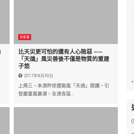
c
h
百家臺
治
比天災更可怕的還有人心險惡 ——
「天鴿」風災善後不僅是物質的重建
子悠
2017年8月30日
，
«
上周三，本澳昨慘遭颱風「天鴿」蹂躪，引
發嚴重風暴潮，全澳各區…