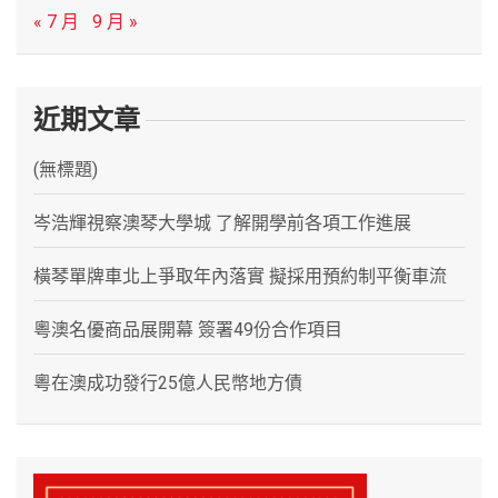
« 7 月
9 月 »
近期文章
(無標題)
岑浩輝視察澳琴大學城 了解開學前各項工作進展
橫琴單牌車北上爭取年內落實 擬採用預約制平衡車流
粵澳名優商品展開幕 簽署49份合作項目
粵在澳成功發行25億人民幣地方債