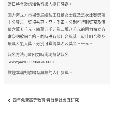
當日將會邀請知名音樂人擔任評審。
回力海立方市場發展總監王紅蕾女士提及是次比賽獎項
十分豐富，獎項有冠、亞、季軍，分別可得到獎盃及價
值六萬五千元、四萬五千元及二萬八千元的回力海立方
富豪吧歌唱合約。同時設有最佳台風獎、最佳組合獎及
最具人氣大獎，分別可獲得獎盃及獎金三千元。
報名方法可於回力時尚坊網站報名
www.jaavenuemacau.com
歡迎本澳對歌唱有興趣的人仕參與。
文
四年免費高等教育 特首稱社會宜研究
章
導