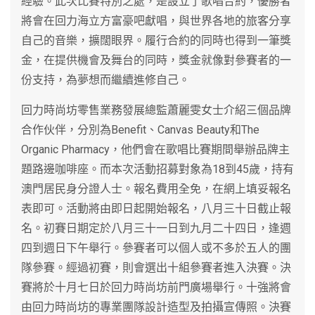
經驗。此次比賽特別之處，是設立了歌唱合約，優勝者
將會在回力海立方富豪吧獻唱，與世界各地的旅客分享
自己的音樂，擴闊眼界。履行合約的同時也得到一筆獎
金，在提供機會及舞台的同時，獎金就像對參賽者的一
份支持，為夢想而繼續進修自己。
回力時尚坊零售業務發展總監蕭麗雯女士介紹三個品牌
合作伙伴，分別為Benefit、Canvas Beauty和The
Organic Pharmacy，他們會在歌唱比賽期間舉辦品牌主
題路邊咖啡座。而本次活動招募對象為18到45歲，持有
澳門居民身分證人士。報名費用全免，在網上填妥報名
表即可。活動將由即日起開始報名，八月三十日截止報
名。初賽日期定於八月三十一日到九月二十四日，逢週
四到週日下午舉行。參賽者可以個人或不多於五人的團
隊參賽。經過初賽，則會選出十組參賽者進入決賽。決
賽將於十月七日於回力時尚坊前門廣場舉行。十強將會
由回力時尚坊的專業團隊設計造型及拍攝宣傳照。決賽