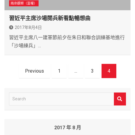
兩岸觀察（富權）
習近平主席沙場閱兵新看點暢想曲
2017年8月4日
習近平主席八一建軍節前夕在朱日和聯合訓練基地進行
「沙場練兵」…
文
Previous
1
...
3
4
章
導
覽
S
e
a
r
2017 年 8 月
c