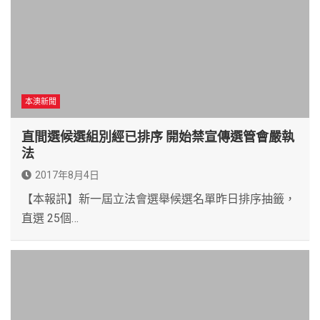
本澳新聞
直間選候選組別經已排序 開始禁宣傳選管會嚴執
法
2017年8月4日
【本報訊】新一屆立法會選舉候選名單昨日排序抽籤，
直選 25個…