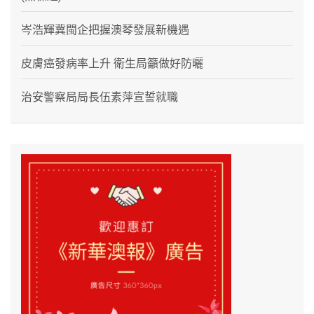
岑浩輝冀閩企把握澳琴發展新機遇
皮膚癌發病率上升 衛生局籲做好防曬
治安警察局局長伍素萍宣誓就職