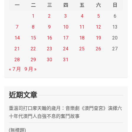
h
一
二
三
四
五
六
日
1
2
3
4
5
6
7
8
9
10
11
12
13
14
15
16
17
18
19
20
21
22
23
24
25
26
27
28
29
30
31
« 7 月
9 月 »
近期文章
重溫司打口摩天輪的歲月：音樂劇《澳門皇宮》演繹六
十年代澳門人自強不息的奮鬥故事
(無標題)