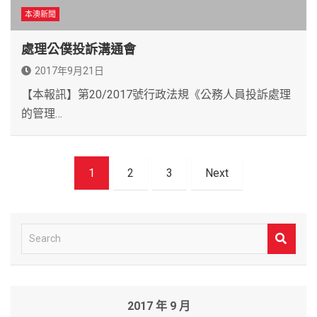
本澳新聞
處理公僕投訴溝通會
2017年9月21日
【本報訊】第20/2017號行政法規《公務人員投訴處理
的管理…
文
1
2
3
Next
章
導
覽
S
e
a
r
2017 年 9 月
c