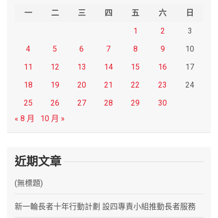
h
一
二
三
四
五
六
日
1
2
3
4
5
6
7
8
9
10
11
12
13
14
15
16
17
18
19
20
21
22
23
24
25
26
27
28
29
30
« 8 月
10 月 »
近期文章
(無標題)
新一輪長者十年行動計劃 設四專責小組推動長者服務