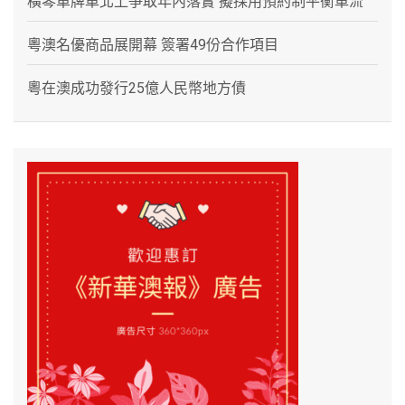
橫琴單牌車北上爭取年內落實 擬採用預約制平衡車流
粵澳名優商品展開幕 簽署49份合作項目
粵在澳成功發行25億人民幣地方債