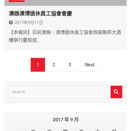
澳娛澳博退休員工協會會慶
2017年9月11日
【本報訊】日前澳娛，澳博退休員工協會假座聯邦大酒
樓舉行慶祝成…
文
1
2
3
Next
章
導
覽
S
e
a
r
2017 年 9 月
c
h