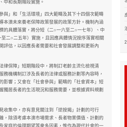
、中和長期階段實施。
參與」和「生活環境」四大範疇及其下十四個次範疇
導本澳未來養老保障政策發展的政策方針。機制內涵
標的具體落實，將分短（二○一六至二○一七年）、中
一至二○二五年）實施，且因應具體情況按序落實相關
開評估，以因應長者需要和社會發展調整和更新內
法律保障」短期階段中，將制訂老齡主流化檢視清
服務機構制訂涉及長者的法律或服務計劃等內容時，
的影響；又會在「社會參與」範疇的「社會資本」短
握獨居長者的生活現況和服務需要，並根據資料規劃
見收集中，亦有意見關注到「逆按揭」計劃的可行
雜，除須考慮本澳市場需求、長者物業價值、計劃的
及家庭的倫理期望等衆多因素，惟作為現代社會的一