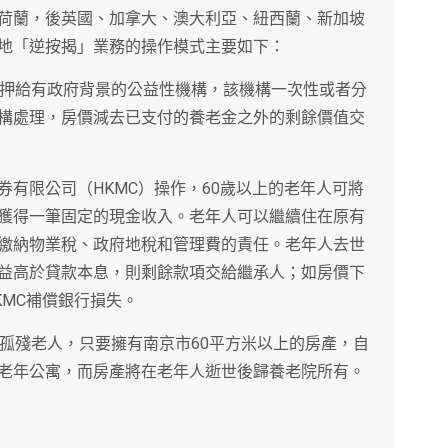
荷蘭，後英國、加拿大、澳大利亞、紐西蘭、新加坡
地「逆按揭」業務的操作模式主要如下：
抵押給有政府背景的公益性機構，該機構一次性或者分
構處理，房價減去已支付的養老金之外的剩餘價值交
有限公司（HKMC）操作，60歲以上的老年人可將
獲得一筆固定的現金收入。老年人可以繼續住在原有
繳納物業稅、政府地稅和管理費的責任。老年人去世
益高於貸款本息，則剩餘款項交給繼承人；如房價下
KMC補償銀行損失。
的孤殘老人，只要擁有南京市60平方米以上的房產，自
老年公寓，而房產將在老年人逝世後歸養老院所有。