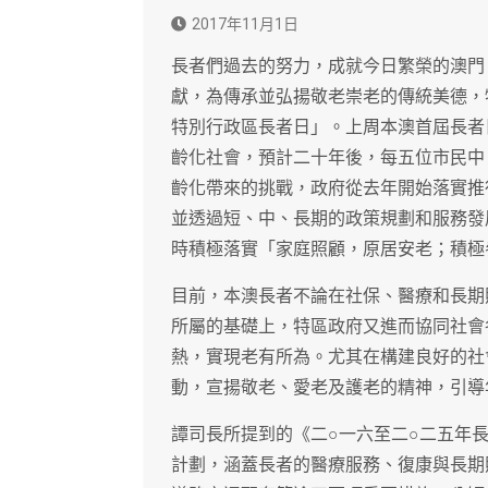
2017年11月1日
長者們過去的努力，成就今日繁榮的澳門
獻，為傳承並弘揚敬老崇老的傳統美德，
特別行政區長者日」。上周本澳首屆長者
齡化社會，預計二十年後，每五位市民中
齡化帶來的挑戰，政府從去年開始落實推
並透過短、中、長期的政策規劃和服務發
時積極落實「家庭照顧，原居安老；積極
目前，本澳長者不論在社保、醫療和長期
所屬的基礎上，特區政府又進而協同社會
熱，實現老有所為。尤其在構建良好的社
動，宣揚敬老、愛老及護老的精神，引導
譚司長所提到的《二○一六至二○二五年
計劃，涵蓋長者的醫療服務、復康與長期