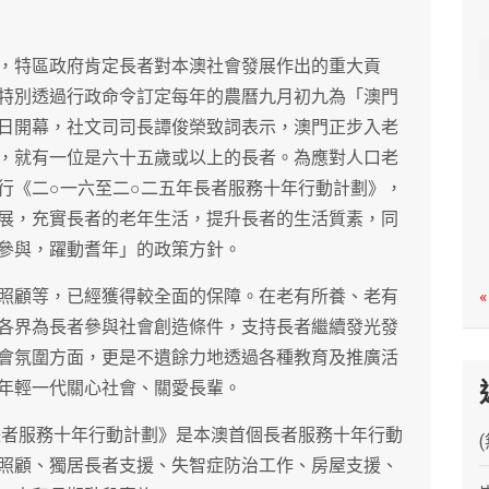
c
h
，特區政府肯定長者對本澳社會發展作出的重大貢
特別透過行政命令訂定每年的農曆九月初九為「澳門
日開幕，社文司司長譚俊榮致詞表示，澳門正步入老
，就有一位是六十五歲或以上的長者。為應對人口老
行《二○一六至二○二五年長者服務十年行動計劃》，
展，充實長者的老年生活，提升長者的生活質素，同
參與，躍動耆年」的政策方針。
照顧等，已經獲得較全面的保障。在老有所養、老有
«
各界為長者參與社會創造條件，支持長者繼續發光發
會氛圍方面，更是不遺餘力地透過各種教育及推廣活
年輕一代關心社會、關愛長輩。
長者服務十年行動計劃》是本澳首個長者服務十年行動
照顧、獨居長者支援、失智症防治工作、房屋支援、