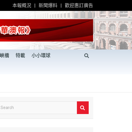
本報概況
新聞爆料
歡迎惠訂廣告
峽橋
特載
小小環球
S