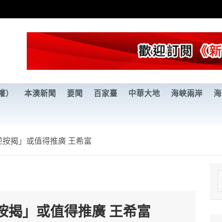
權）
本澳新聞
要聞
百家臺
中華大地
海峽兩岸
海
按揭」或值得推廣 王希富
e
a
按揭」或值得推廣 王希富
r