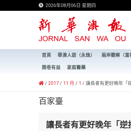
Skip
2026年08月06日 星期四
to
content
新華澳報
首頁
華澳人語（永逸）
兩岸觀察（富
開卷有益
家庭醫藥
2017
11 月
1
讓長者有更好晚年「逆
百家臺
讓長者有更好晚年「逆