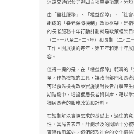
道路交通配套等逾四百項重要措施，分短
由「醫社服務」、「權益保障」、「社會
組成的「養老保障機制」政策框架，是指
的長者服務十年行動計劃就是政策框架目
（二○一八至二○二○年）和長期（二○二
工作。開展後的每年、第五年和第十年展
容。
值得一提的是，在「權益保障」範疇的「
單，作為檢視的工具，讓政府部門和長者
可以預先檢視政策實施後對長者群體產生
期階段中，增設獨居長者資料庫，藉以掌
獨居長者的服務政策和計劃。
在短期解決實際需求的基礎上，過往的意
性，當局曾表示，計劃涉及的問題十分複
實際作用等外，還須顧及社會的文化價值