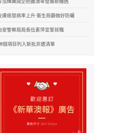
岑浩輝冀閩企把握澳琴發展新機遇
皮膚癌發病率上升 衛生局籲做好防曬
治安警察局局長伍素萍宣誓就職
28個項目列入新批非遺清單