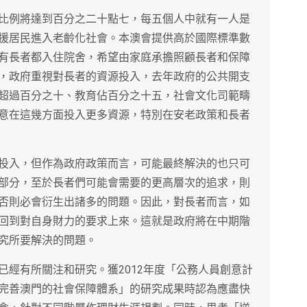
比例將達到百分之二十點七，每五個人中就有一人是
援居民進入老齡化社會。本澳會提供高於國際標準數
有長者都入住院舍，希望由家庭承擔照顧長者和保障
，政府重視對長者的資源投入，去年政府的公共開支
超過百分之十、教育佔百分之十五，社會文化司範疇
意在這幾方面投入更多資源，特別在安老政策和長者
投入，但作為政府政策而言，可能最終解決的也只可
部分，至於長者們可能會需要的更高層次的追求，則
否則必會衍生出諸多的問題。因此，對長者而言，如
回到對自身財力的要求上來。這就是政府將在中期階
究所要解決的問題。
已經有所關注和研究。獲2012年度「公務人員創意計
完善澳門的社會保障體系」的研究成果時認為應盡快