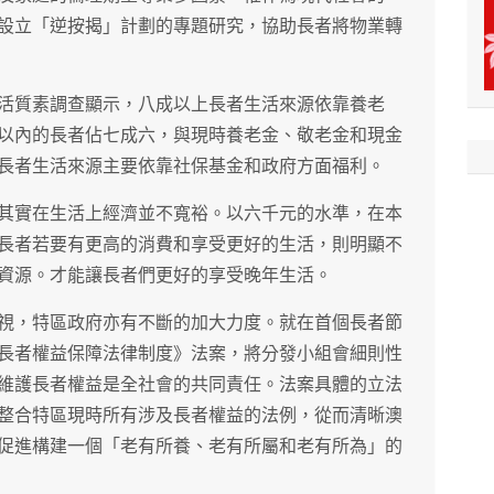
設立「逆按揭」計劃的專題研究，協助長者將物業轉
活質素調查顯示，八成以上長者生活來源依靠養老
以內的長者佔七成六，與現時養老金、敬老金和現金
長者生活來源主要依靠社保基金和政府方面福利。
其實在生活上經濟並不寬裕。以六千元的水準，在本
長者若要有更高的消費和享受更好的生活，則明顯不
資源。才能讓長者們更好的享受晚年生活。
視，特區政府亦有不斷的加大力度。就在首個長者節
長者權益保障法律制度》法案，將分發小組會細則性
維護長者權益是全社會的共同責任。法案具體的立法
整合特區現時所有涉及長者權益的法例，從而清晰澳
促進構建一個「老有所養、老有所屬和老有所為」的