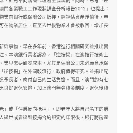
念，針對不同階層作理財生涯規劃。同時，思考「逆
澳門各業職工工作現狀調查分析報告2012」也提出：
物業向銀行或保險公司抵押，經評估資產淨值後，申
可在物業居住，直至去世後物業才會被收回，增加長
新鮮事物，早在多年前，香港進行相關研究並推出實
注。本澳銀行業者認為，「逆按揭」在澳推行技術上
。業界需要研發成本，尤其是保險公司未必願意承保
「逆按揭」在外國較流行，政府值得研究。並指出配
道予長者，應付自己的生活負擔。而且，澳門約有七
乏良好退休安排，加上澳門無強積金制度，退休後積
老」或「住房反向抵押」，即老年人將自己名下的房
人過世或者達到按揭合約規定的年限後，銀行將房產