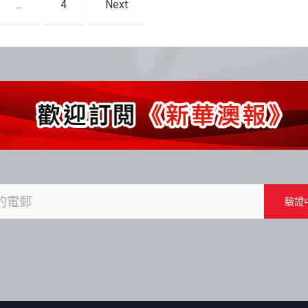
...
4
Next