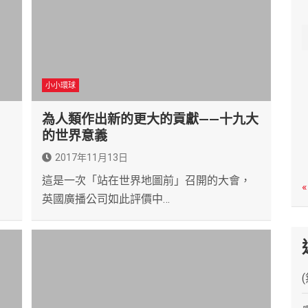
c
h
小小環球
為人類作出新的更大的貢獻——十九大
的世界意義
2017年11月13日
，
這是一次「站在世界地圖前」召開的大會，
«
英國廣播公司如此評價中…