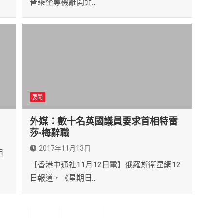
普乘坐專機離開北…
要聞
外媒：數十名英國議員要求首相特雷
莎∙梅辭職
2017年11月13日
組
【香港中通社11月12日電】俄羅斯衛星網12
日報道，《星期日…