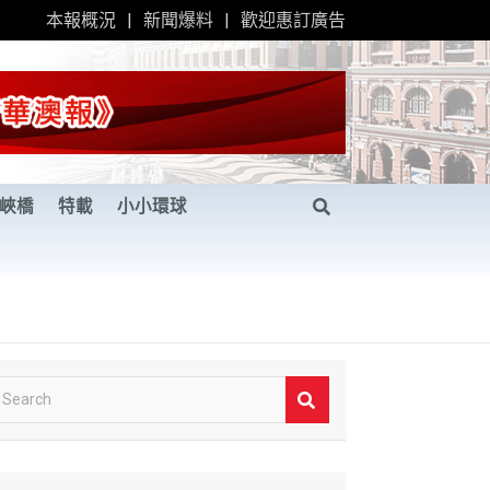
本報概況
新聞爆料
歡迎惠訂廣告
峽橋
特載
小小環球
S