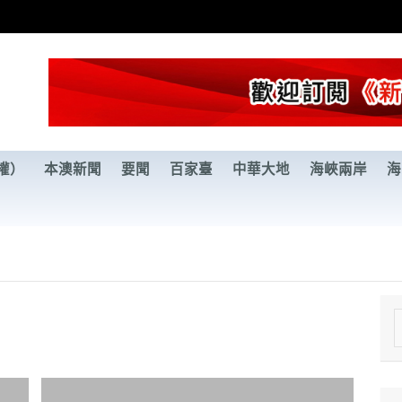
權）
本澳新聞
要聞
百家臺
中華大地
海峽兩岸
海
e
a
r