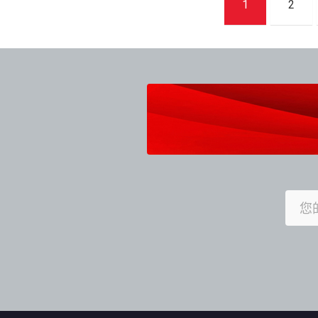
1
2
章
導
覽