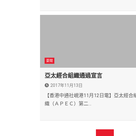
要聞
亞太經合組織通過宣言
2017年11月13日
【香港中通社峴港11月12日電】亞太經合
織（ＡＰＥＣ）第二…
文