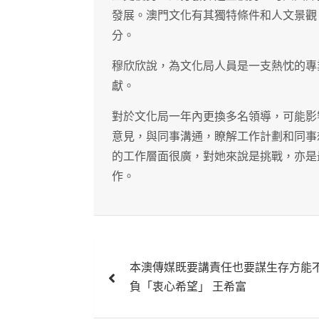
發展。澳門文化有其獨特條件和人文景觀
分。
穆欣欣說，為文化局人員是一支熱忱的專
獻。
對於文化局一年內更換多名領導，可能影
意見，與同事溝通，瞭解工作計劃和同事
的工作層面很廣，對她來說是挑戰，亦是
作。
文
本澳傳媒既要講責任也要謀生存方能
章
負「衷心希望」 王希富
導