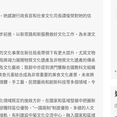
c
h
，她感謝行政長官和社會文化司長譚俊榮對她的信
步前進，以新思路和新服務做好文化工作，為本澳文
的文化事業在新任局長帶領下有更大提升，尤其文物
局將竭力展開物質文化遺產及非物質文化遺產的傳承
及文化藝術；致辭中亦提到澳門獲聯合國教科文組織
«
及美食元素結合成為非常重要的美食文化產業，未來將
媒體、手工藝，民間藝術和創新科技等多個領域，令
化領域既定的施政方針，在國家和區域發展中把握新
卻獨特區位優勢，“一國兩制”制度優勢、多樣的人文
接軌，有利建設中葡文化交流中心，融入國家和區域