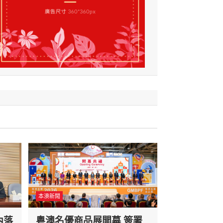
本澳新聞
內落
粵澳名優商品展開幕 簽署