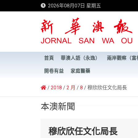
Skip
2026年08月07日 星期五
to
content
新華澳報
首頁
華澳人語（永逸）
兩岸觀察（富
開卷有益
家庭醫藥
2018
2 月
8
穆欣欣任文化局長
本澳新聞
穆欣欣任文化局長