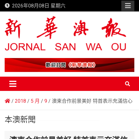
Skip
2026年08月08日 星期六
to
content
新華澳報
2018
5 月
9
澳柬合作前景美好 特首表示充滿信心
本澳新聞