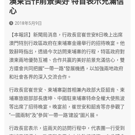
澳柬合作前景美好 特首表示充滿信
心
2018年5月9日
【本報訊】新聞局消息，行政長官崔世安8日晚上出席
澳門特別行政區政府在柬埔寨金邊舉行的招待晚宴。他
致辭時指出，透過今次訪問柬埔寨的行程，特區政府對
澳柬兩地優勢互補、合作共贏的美好前景充滿信心，雙
方還會共同把握“一帶一路”發展機遇，以加強兩地政府
和社會各界的深入交流合作。
行政長官崔世安、柬埔寨副首相兼內政部大臣韶肯、柬
埔寨旅遊部部長唐坤、中國駐柬埔寨特命全權大使熊波
等出席了招待晚宴。晚宴前，崔世安和韶肯等亦參觀了
“一國兩制”及“參與‘一帶一路’建設”圖片展。
行政長官表示，這兩天的訪問行程中，代表團一行受到