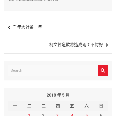
文
千年大計第一年
章
導
柯文哲道歉將造成兩面不討好
覽
S
e
a
r
2018 年 5 月
c
h
一
二
三
四
五
六
日
1
2
3
4
5
6