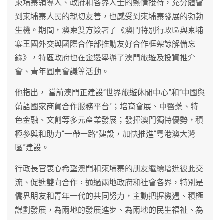
柬埔寨領導人、政府和各界人士的熱情接待，充分體會
到柬埔寨人民的親切友善，也感受到柬埔寨發展的勃勃
生機。期間，澳柬雙方簽署了《澳門特別行政區與柬埔
寨王國外交與國際合作部推動友好合作框架諒解備忘
錄》，特區政府也在金邊舉辦了澳門旅遊及投資推介
會、青年圓桌會議等活動。
他指出， 當前澳門正建設“世界旅遊休閒中心”和“中國與
葡語國家商貿合作服務平台”；培育會展、中醫藥、特
色金融、文創等多元產業發展；發揮澳門獨特優勢，積
極參與和助力“一帶一路”建設，加快推進“粵港澳大灣
區”建設。
行政長官衷心希望澳門和柬埔寨的朋友繼續增進彼此交
流、促進雙向合作，通過兩地政府和社會各界，特別是
僑界朋友和青年一代的共同努力，主動把握機遇、積極
謀劃發展，為兩地的發展進步、為兩地的民生福祉、為