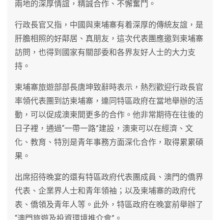
兩地的深厚情誼，精誠合作、不懈奮鬥。
行政長官又指，中國與柬埔寨有着深厚的傳統友誼，是
肝膽相照的好鄰居、真朋友，這次代表團應邀到柬埔寨
訪問，也得到國家有關部委和各界友好人士的大力支
持。
柬埔寨旅遊部部長唐坤致辭時表示，熱烈歡迎行政長官
率領代表團到訪柬埔寨，連同特區政府在當地舉辦的活
動，可以促成澳柬間更多的合作。他非常期待在往後的
日子裡，通過“一帶一路”建設，澳柬可以在經濟、文
化、教育、特別是青年事務方面深化合作，取得累累碩
果。
出席招待晚宴的還有特區政府代表團成員、澳門的僑界
代表、企業界人士和青年領袖；以及柬埔寨的政府代
表、僑領及青年人等。此外，特區政府在晚宴前舉辦了
“澳門旅遊及投資環境推介會”。