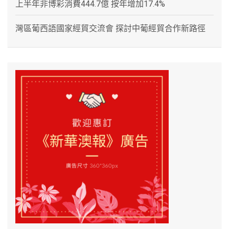
上半年非博彩消費444.7億 按年增加17.4%
灣區葡西語國家經貿交流會 探討中葡經貿合作新路徑