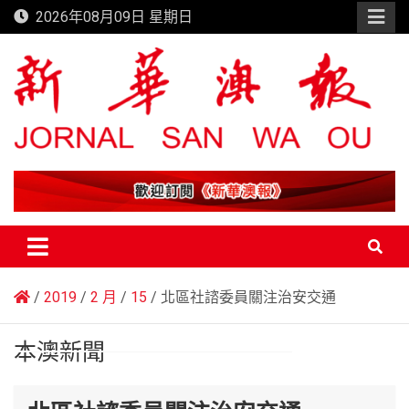
Skip
2026年08月09日 星期日
to
content
新華澳報
2019
2 月
15
北區社諮委員關注治安交通
本澳新聞