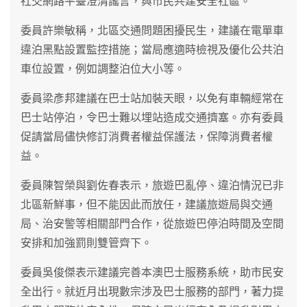
社交網路平臺澄清謠言，與市民共建安全社區。
委員許樂敏稱，北區交通問題困擾民生，建議在電單車
違泊黑點設置監控措施；當局應適時檢視及優化公共泊
車位設置，例如調整泊位大小等。
委員梁彥邦建議在巴士站加裝天眼，以免有車輛經常在
巴士站停泊，令巴士難以埋站造成交通擠塞。亦有委員
促請當局儘快修訂消費者權益保護法，保障消費者權
益。
委員陳智榮與劉佐春表示，旅遊巴亂停、違泊情況已非
北區新鮮事，但不能因此而放任，建議旅遊局與交通
局、治安警等相關部門合作，從旅遊巴停泊時間及空間
安排和加強罰則雙管齊下。
委員吳俊傑表示建議完善本澳巴士服務系統，助市民安
全出行。就近月出現數宗涉及巴士服務的部門，著力提