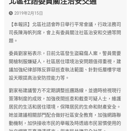
北區社諮委員關注治安交通
2019年2月15日
【本報訊】北區社諮會昨日舉行平常會議，行政法務司
司長陳海帆列席，會上有委員關注社區治安和交通等問
題。
委員劉家裕表示，日前北區發生盜竊傷人案，警員需要
開槍制服嫌疑人，社區居住環境治安問題值得重視，建
議加強紀律部隊反罪惡巡查執法範圍、針對低層樓宇增
設天眼提高治安防控能力等。
劉家裕建議警方不定期調整巡邏路線，並適時檢視現行
簽簿制度的成效，加強夜間巡查和截查可疑人士，維護
居民的生活和居住環境，保障居民的生命和財產安全。
她並建議相關部門配合做好社區安全教育，加強網路聯
動機制，加快接收市民的舉報及時透過市民習慣使用的