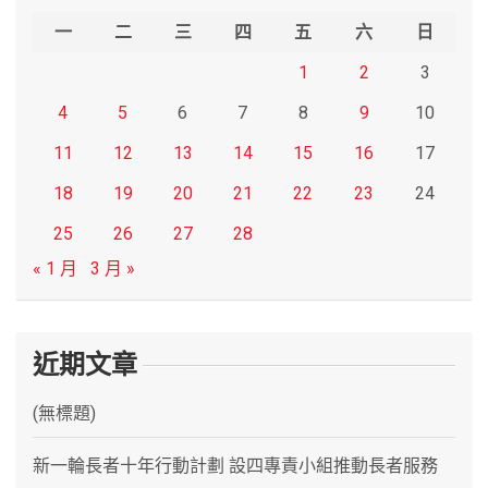
h
一
二
三
四
五
六
日
1
2
3
4
5
6
7
8
9
10
11
12
13
14
15
16
17
18
19
20
21
22
23
24
25
26
27
28
« 1 月
3 月 »
近期文章
(無標題)
新一輪長者十年行動計劃 設四專責小組推動長者服務