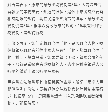
蘇貞昌表示，原來的身分出境管制是3年，因為過去高
官執掌的業務重要，知道的很多，退休下來後當然要有
相當期限的規範。現在民進黨團所提的法案，身分出境
管制仍是3年，根本沒有改原來的規範，15年是針對行
為管制，是規範行為。
江啟臣再問，如何定義政治性活動，是否政治人物、退
休將領及政務官前往中國大陸參加活動，都算政治性活
動。對此，蘇貞昌說，如果要舉最明顯、舉國公憤的例
子，那就是當過高官或退將的人，去坐在對岸領導人習
近平的儀式上跟習近平唱國歌。
民進黨立法院黨團幹事長管碧玲表示，所謂「兩岸人民
關係條例」修法，要將退休高階政務官赴陸管制由現行
3年拉長至15年，是國民黨誤會，這是規範參加政治活
動，非延長時限。