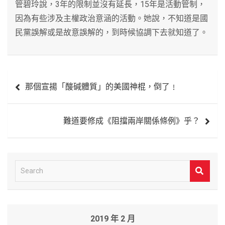
管碧玲說，3年的限制並沒有延長，15年是活動管制，
因為有些涉及主權政治意涵的活動。她說，不知道是國
民黨誤解或是故意誤解的，到時候協調下去就知道了。
文
那個宣揚「酸碱體質」的美國神棍，倒了﹗
章
導
難道要修成《阻擋兩岸關係條例》乎？
覽
S
e
a
r
2019 年 2 月
c