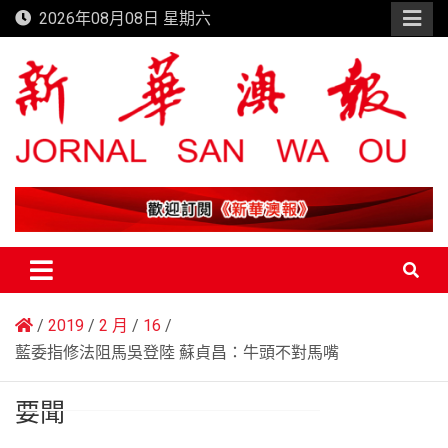
Skip
2026年08月08日 星期六
to
content
新華澳報
2019
2 月
16
藍委指修法阻馬吳登陸 蘇貞昌：牛頭不對馬嘴
要聞