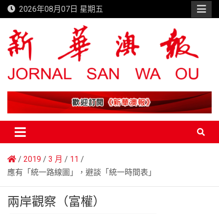
Skip
2026年08月07日 星期五
to
content
新華澳報
2019
3 月
11
應有「統一路線圖」，避談「統一時間表」
兩岸觀察（富權）