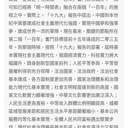
可知已經將「統一時間表」融合在兩個「一百年」的進
程之中。實際上，「十九大」報告中提出，中國到本世
紀中葉要建成社會主義現代化強國，實現中國夢和強軍
夢，建成世界一流的軍隊。現在看來，關鍵的節點所在
第二個「一百年」奮鬥目標提前十五年達成的二零三五
年。到那個時候，按照「十九大」報告的部署，屆時基
本實現社會主義現代化，我國經濟實力、科技實力將大
幅躍升，躋身創新型國家前列；人民平等參與、平等發
展權利得到充分保障，法治國家、法治政府、法治社會
基本建成，各方面制度更加完善，國家治理體系和治理
能力現代化基本實現；社會文明程度達到新的高度，國
家文化軟實力顯著增強，中華文化影響更加廣泛深入；
人民生活更為寬裕，中等收入群體比例明顯提高，城鄉
區域發展差距和居民生活水平差距顯著縮小，基本公共
服務均等化基本實現，全體人民共同富裕邁出堅實步
伐；現代社會治理格局基本形成，社會充滿活力又和諧