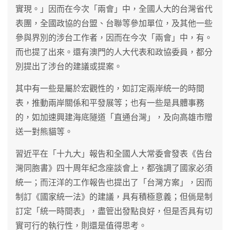
實現。」因而在今次「兩會」中，全國人大的台灣省代
表團，全國政協的台盟、台聯等參加單位，及其他一些
參與界別的涉台工作者，因而在今次「兩會」中，有。
而也提了出來。還有澳門的人大代表和政協委員，都分
別提出了涉台的建議或提案。
其中有一些是屬於宏觀性的，如訂定兩岸統一的時間
表，推動兩岸關係和平發展等；也有一些是具體事務
的，如加速興建海底隧道「直通台灣」，及向高雄市贈
送一對熊貓等。
習近平在「十九大」報告和全國人大常委會發表《告台
灣同胞書》四十周年紀念座談會上，都強調了國家必須
統一；而汪洋的工作報告也提出了「台灣方案」，因而
制訂《國家統一法》的建議，具有積極意義；但倘是制
訂定「統一時間表」，盡管出發點良好，但是否具有切
實可行的執行性，則還是值得思考。