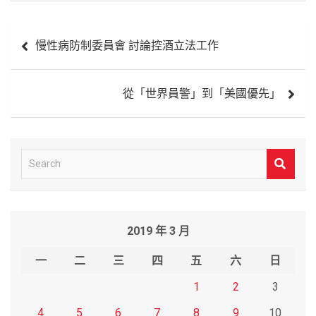
文
慢性病防制委員會 討論控酒立法工作
章
導
從「世界員警」到「美國優先」
覽
S
e
a
r
2019 年 3 月
c
h
一
二
三
四
五
六
日
1
2
3
4
5
6
7
8
9
10