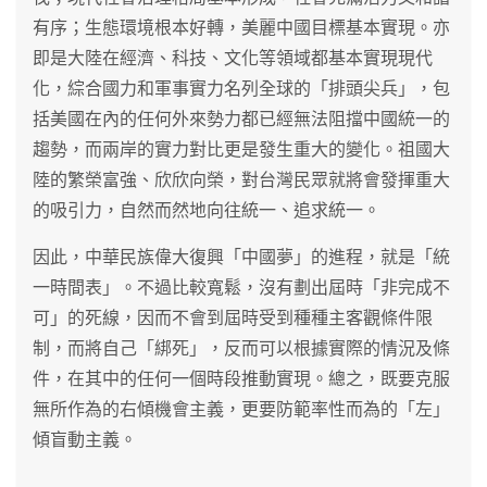
有序；生態環境根本好轉，美麗中國目標基本實現。亦
即是大陸在經濟、科技、文化等領域都基本實現現代
化，綜合國力和軍事實力名列全球的「排頭尖兵」，包
括美國在內的任何外來勢力都已經無法阻擋中國統一的
趨勢，而兩岸的實力對比更是發生重大的變化。祖國大
陸的繁榮富強、欣欣向榮，對台灣民眾就將會發揮重大
的吸引力，自然而然地向往統一、追求統一。
因此，中華民族偉大復興「中國夢」的進程，就是「統
一時間表」。不過比較寬鬆，沒有劃出屆時「非完成不
可」的死線，因而不會到屆時受到種種主客觀條件限
制，而將自己「綁死」，反而可以根據實際的情況及條
件，在其中的任何一個時段推動實現。總之，既要克服
無所作為的右傾機會主義，更要防範率性而為的「左」
傾盲動主義。