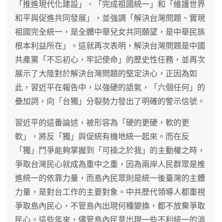
「推進現代化建設」、「完成祖國統一」和「維護世界
和平與促進共同發展」，並強調「解決台灣問題、實現
祖國完全統一，是全體中華兒女共同願望，是中華民族
根本利益所在」。這就再次表明，解決台灣問題是中國
共產黨「不忘初心，牢記使命」的歷史性任務，並再次
展示了大陸對於解決台灣問題的堅定決心，正因為如
此，習近平在報告中，以強硬的語氣，「六個任何」的
疊加詞，向「台獨」分裂勢力發出了明確的警示信號。
習近平的這番論述，被形容為「硬的更硬，軟的更
軟」，將反「獨」與促統有機地統一起來。而在反
「獨」鬥爭能夠掌握到「可操之於我」的主動權之時，
爭取台灣民心就成為重中之重，因為兩岸人民群眾是推
進統一的依靠力量，而島內民眾則是統一後臺灣的主體
力量，是對台工作的主要對象。中共歷代領導人都重視
爭取島內民心，不管島內出現何種變換，都不放棄爭取
民心。這些年來，儘管島內民意出現一些不利統一的消