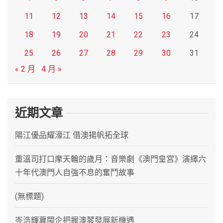
11
12
13
14
15
16
17
18
19
20
21
22
23
24
25
26
27
28
29
30
31
« 2 月
4 月 »
近期文章
陽江優品耀濠江 借澳揚帆拓全球
重溫司打口摩天輪的歲月：音樂劇《澳門皇宮》演繹六
十年代澳門人自強不息的奮鬥故事
(無標題)
岑浩輝冀閩企把握澳琴發展新機遇