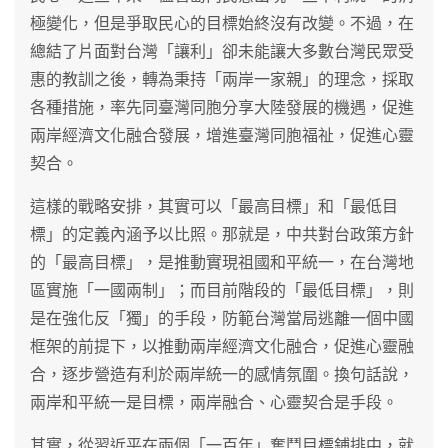
極變化，但是爭取民心的目標始終沒有改變。不過，在
總結了片面對台灣「讓利」卻未能讓大多數台灣民眾受
惠的教訓之後，轉為秉持「兩岸一家親」的理念，採取
各種措施，率先同臺灣同胞分享大陸發展的機遇，促進
兩岸經濟文化融合發展，增進臺灣同胞福祉，促進心靈
契合。
這樣的戰略安排，其實可以「最高目標」和「最低目
標」的定義內涵予以比照。那就是，中共對台政策方針
的「最高目標」，是推動實現祖國和平統一，在台灣地
區實施「一國兩制」；而目前階段的「最低目標」，則
是在強化反「獨」的手段，防範台灣當局逃離一個中國
框架的前提下，以推動兩岸經濟文化融合，促進心靈融
合，逐步營造有利於兩岸統一的感情氛圍。換句話說，
兩岸和平統一是目標，兩岸融合、心靈契合是手段。
其實，從習近平在兩個「一百年」奮鬥目標鋪排中，就