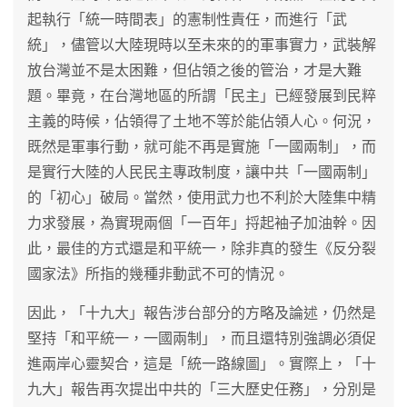
起執行「統一時間表」的憲制性責任，而進行「武
統」，儘管以大陸現時以至未來的的軍事實力，武裝解
放台灣並不是太困難，但佔領之後的管治，才是大難
題。畢竟，在台灣地區的所謂「民主」已經發展到民粹
主義的時候，佔領得了土地不等於能佔領人心。何況，
既然是軍事行動，就可能不再是實施「一國兩制」，而
是實行大陸的人民民主專政制度，讓中共「一國兩制」
的「初心」破局。當然，使用武力也不利於大陸集中精
力求發展，為實現兩個「一百年」捋起袖子加油幹。因
此，最佳的方式還是和平統一，除非真的發生《反分裂
國家法》所指的幾種非動武不可的情況。
因此，「十九大」報告涉台部分的方略及論述，仍然是
堅持「和平統一，一國兩制」，而且還特別強調必須促
進兩岸心靈契合，這是「統一路線圖」。實際上，「十
九大」報告再次提出中共的「三大歷史任務」，分別是