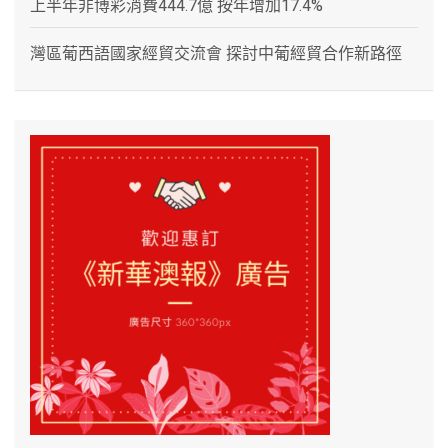
上半年非博彩消費444.7億 按年增加17.4%
灣區葡西語國家經貿交流會 探討中葡經貿合作新路徑