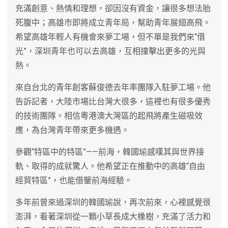
充滿創意、熱情和理想，卻因沒有資金，讓很多想法胎
死腹中；高雄市即將成立青年局，幫助青年展翅高飛。
希望高雄年輕人有機會來夢工場，但不單是我們來“借
光”，深圳青年也可以去高雄，互相撞擊出更多的光與
熱。
來自台北的青年創客蘇俊德去年率團隊入駐夢工場。他
告訴記者，大陸市場比台灣大很多，這裡也有很多優秀
的技術團隊。相信粵港澳大灣區的起飛將產生磁吸效
應，為台灣青年帶來更多機遇。
參觀“特區中的特區”——前海，韓國瑜感嘆其與世界接
軌、取得的成就驚人。他希望正在推動中的高雄“自由
經貿特區”，也能借鑒前海經驗。
多年前曾來過深圳的韓國瑜說，再次前來，心裡感覺很
澎湃，看著深圳從一顆小草長成大橡樹，充滿了活力和