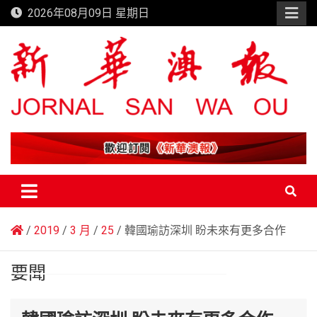
Skip
2026年08月09日 星期日
to
content
新華澳報
2019
3 月
25
韓國瑜訪深圳 盼未來有更多合作
要聞