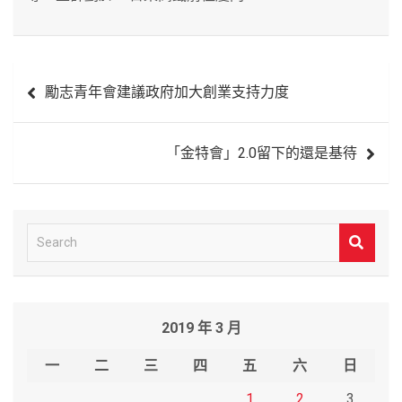
文
勵志青年會建議政府加大創業支持力度
章
導
「金特會」2.0留下的還是基待
覽
S
e
a
r
2019 年 3 月
c
h
一
二
三
四
五
六
日
1
2
3