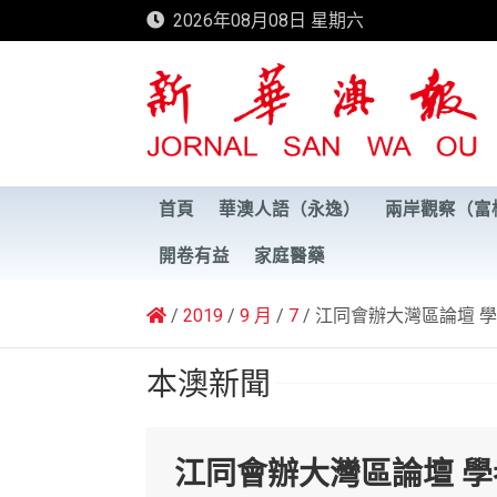
Skip
2026年08月08日 星期六
to
content
新華澳報
首頁
華澳人語（永逸）
兩岸觀察（富
開卷有益
家庭醫藥
2019
9 月
7
江同會辦大灣區論壇 
本澳新聞
江同會辦大灣區論壇 