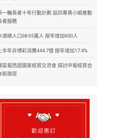
新一輪長者十年行動計劃 設四專責小組推動
長者服務
本澳總人口68.65萬人 按年增加600人
上半年非博彩消費444.7億 按年增加17.4%
灣區葡西語國家經貿交流會 探討中葡經貿合
作新路徑