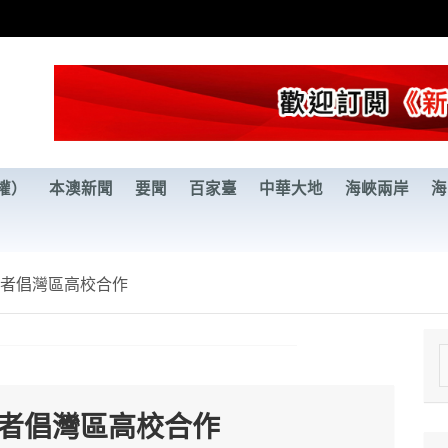
權）
本澳新聞
要聞
百家臺
中華大地
海峽兩岸
海
學者倡灣區高校合作
e
a
學者倡灣區高校合作
r