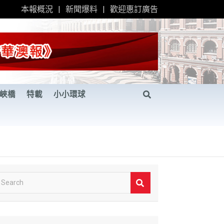
本報概況
新聞爆料
歡迎惠訂廣告
峽橋
特載
小小環球
S