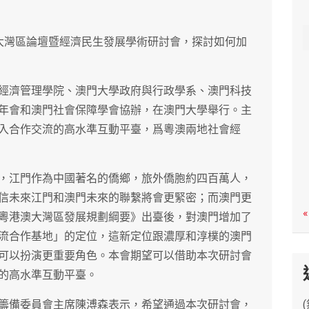
c
h
大灣區論壇暨經濟民生發展學術研討會，探討如何加
經濟管理學院、澳門大學政府與行政學系、澳門科技
年會和澳門社會保障學會協辦，在澳門大學舉行。主
入合作交流的高水準互動平臺，爲粵澳兩地社會經
，江門作為中國著名的僑鄉，旅外僑胞約四百萬人，
信未來江門和澳門未來的聯繫將會更緊密；而澳門更
«
粵港澳大灣區發展規劃綱要》出臺後，對澳門增加了
流合作基地」的定位，這新定位跟濃厚和淳樸的澳門
可以扮演更重要角色。本會期望可以借助本次研討會
的高水準互動平臺。
籌備委員會主席陳溥森表示，希望通過本次研討會，