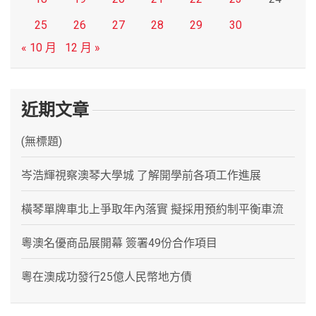
25
26
27
28
29
30
« 10 月
12 月 »
近期文章
(無標題)
岑浩輝視察澳琴大學城 了解開學前各項工作進展
橫琴單牌車北上爭取年內落實 擬採用預約制平衡車流
粵澳名優商品展開幕 簽署49份合作項目
粵在澳成功發行25億人民幣地方債