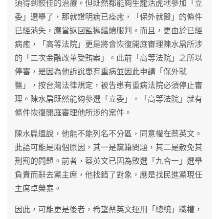
須得到較佳的治療。但既然都能夠生龍活虎地參加「立
委」選舉了，那就證明病已痊癒，「保外就醫」的條件
已經消失，應當返回監獄繼續服判。而且，更由於已經
病癒，「高等法院」更是將會恢復開庭審理陳水扁所涉
的「二次金融改革受賄案」。此前「高等法院」之所以
停審，是因為他訴說患有重病並因此申請「保外就
醫」，按台灣法律規定，被告患有重病法院必須停止審
理。陳水扁既然能夠參選「立委」，「高等法院」就有
條件恢復開庭審理他所涉的案件。
陳水扁還說，他能不能列名不分區，同意權在蔡英文。
此語可能是兩個原因，其一是黨籍問題，其二是赦免其
刑罰的問題。前者，蔡英文已因為敗選「九合一」選舉
負責而辭去黨主席，他找錯了對象，應是找民進黨現任
主席卓榮泰。
因此，可能更是後者，希望蔡英文運用「總統」職權，