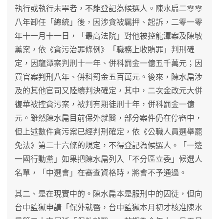
執行或執行未畢者，不能登記為候選人。陳水扁二零零
八年卸任「總統」後，因涉貪被羈押、起訴，二零一零
年十一月十一日，「最高法院」對他被控龍潭案及陳敏
薰案，依《貪污治罪條例》「職務上收賄罪」判刑確
定，因龍潭案判刑十一年、併科罰金一億五千萬元；因
買官案判刑八年、併科罰金五百萬元。後來，陳水扁涉
及的其他官司又陸續判決確定，其中，二次金改元大併
復華被控貪污案，被判有期徒刑十年，併科罰金一億
元。雖然陳水扁目前保外就醫，部分案件仍在停審中，
但上述數件貪污案已經判刑確定，依《公職人員選舉罷
免法》第二十六條的規定，不得登記為候選人。「一邊
一國行動黨」如果把陳水扁列入「不分區立委」候選人
名單，「中選會」在審查資格時，將會不予通過。
其二、是在現實中的。陳水扁本是服刑中的囚徒，但向
台中監獄申請「保外就醫，台中監獄本月初才核准陳水