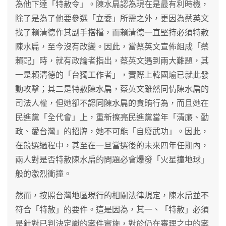
為他下達「特赦令」。陳水扁認為現在是最有利時機，
除了是為了他要參選「立委」所需之外，更因為蔡英文
找了賴清德作其副手搭檔，而賴清德一直堅持必須特赦
陳水扁，至今沒有改變。因此，當蔡英文宣佈組成「蔡
賴配」時，就有政論者指出，蔡英文遇到兩大難題，其
一是賴清德的「台獨工作者」，實際上韓國瑜已就此發
動攻擊；其二是特赦陳水扁，蔡英文雖然同情陳水扁的
司法人權，但她卻不認同陳水扁的貪賄行為，而且她在
民進黨「全代會」上，重新擦亮民進黨當年「清廉、勤
政、愛台灣」的招牌，她不可能「自廢武功」。因此，
在競選過程中，甚至在一旦當選後的未來四年任期內，
兩人對是否特赦陳水扁的問題必會爆發「火星撞地球」
般的激烈衝撞。
然而，按照台灣地區現行的相關法律規定，陳水扁並不
符合「特赦」的要件。這是因為，其一、「特赦」必須
是針對已判決定讞的案件實施，對於仍在審理之中的案