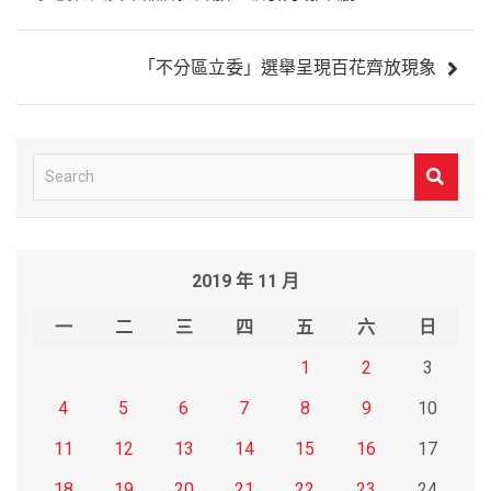
章
導
「不分區立委」選舉呈現百花齊放現象
覽
S
e
a
r
2019 年 11 月
c
h
一
二
三
四
五
六
日
1
2
3
4
5
6
7
8
9
10
11
12
13
14
15
16
17
18
19
20
21
22
23
24