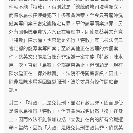
件就不能「特赦」，否則就是「總統破壞司法權獨立。
而陳水扁被控涉嫌犯下十多宗貪污案，至今只有龍潭洗
錢案等四案三審定讞確定有罪，辜仲諒等兩案無罪，另
外有國務機要費等六案正在審理中。即使是蔡英文有意
「特赦」陳水扁，也只能是先行「特赦」其已被法院三
審定讞的龍潭案等四案；至於其他正在審理的六個案
件，蔡英文只能是每逢有罪定讞一案才能「特赦」陳水
扁一次，直到「扁案」全部結束為止。但問題是，現在
陳水扁正在「保外就醫」，法院不得開庭審訊。因此，
除非是陳水扁返回監獄服刑，法院才具有條件開庭審
訊。
其二、「特赦」只是免其刑，並沒有赦其罪，因而即使
是陳水扁獲得「特赦」，但其貪污罪名仍然「揹」在身
上，因而依法不能參加包括「立委」在內的所有公職選
舉。當然，因為「大赦」是既免其刑更赦其罪，倘蔡英