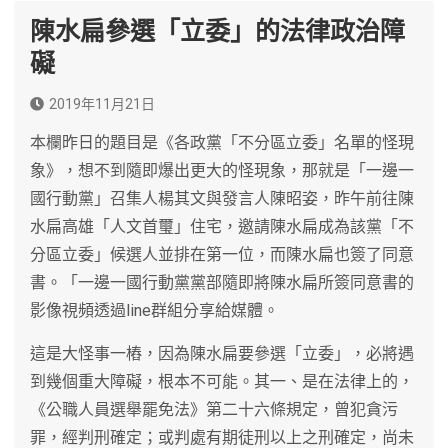
陳水扁參選「立委」的法律政治障
礙
2019年11月21日
本欄昨日的題目是《各政黨「不分區立委」名單的怪現
象》，想不到隨即爆出更大的怪現象，那就是「一邊一
國行動黨」召集人楊其文與發言人陳昭姿，昨午前往陳
水扁高雄「人文首璽」住宅，邀請陳水扁成為該黨「不
分區立委」候選人並排在第一位，而陳水扁也簽了同意
書。「一邊一國行動黨黨部隨即將陳水扁所簽同意書的
影像視頻透過line群組分享給媒體。
這是大怪事一樁，因為陳水扁要參選「立委」，必將遇
到幾個重大障礙，根本不可能。其一、是在法律上的，
《公職人員選舉罷免法》第二十六條規定，曾犯貪污
罪，經判刑確定；或判處有期徒刑以上之刑確定，尚未