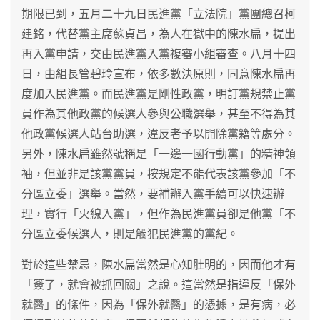
期限已到，五月二十九日民進黨「立法院」黨團總召柯
建銘，代替黨主席蘇貞昌，為人在獄中的陳水扁，提出
再入黨申請，交由民進黨入黨複審小組審查。八月十四
日，由組長管碧玲宣布，依多數決原則，同意陳水扁再
度加入民進黨。而民進黨是剛性政黨，明訂黨規禁止黨
員作為其他政黨的候選人參與公職選舉，甚至不得為其
他政黨候選人站台助選，違反者予以開除黨籍等處分。
另外，陳水扁雖然號稱是「一邊一國行動黨」的精神領
袖，但並非是該黨黨員，按規定不能代表該黨參加「不
分區立委」選舉。當然，要補辦入黨手續可以快速辦
理，實行「火線入黨」，但作為民進黨員卻是他黨「不
分區立委候選人，則是觸犯民進黨的黨紀。
對於這些禁忌，陳水扁當然是心知肚明的，因而他才有
「簽了，就會被抓回關」之說。這當然是指違反「保外
就醫」的條件，因為「保外就醫」的憑據，是有病，必