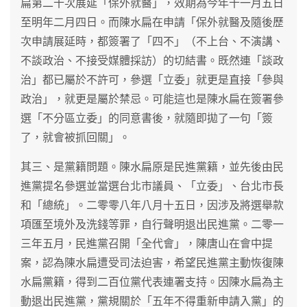
扁第二十次展延「保外就醫」，效期為今年十一月五日
至明年二月四日。而陳水扁在申請「保外就醫及隨後歷
次申請展延時，都簽署了「四不」（不上台、不演講、
不談政治、不接受媒體採訪）的切結書。既然連「談政
治」都已屬於不許可，參選「立委」就更是直接「參與
政治」，就更是屬於禁忌。可能這也是陳水扁在簽署參
選「不分區立委」的同意書後，就隨即拋了一句「簽
了，就會被抓回關」。
其三、是黨籍問題。陳水扁原是民進黨籍，並先後由民
進黨提名參選並當選台北市議員、「立委」、台北市長
和「總統」。二零零八年八月十五日，因涉及將選舉款
項匯至境外及洗錢等罪，自行聲明退出民進黨。二零一
三年五月，民進黨召開「全代會」，陳唐山在會中提
案，認為陳水扁遭受司法迫害，希望民進黨主動恢復陳
水扁黨籍，得到二百位黨代表連署支持。因陳水扁為主
動退出民進黨，黨規關於「五年不得重新申請入黨」的