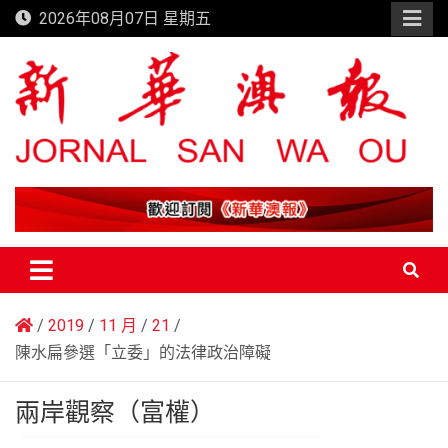
Skip
2026年08月07日 星期五
to
content
新華澳報
2019
11 月
21
陳水扁參選「立委」的法律政治障礙
兩岸觀察（富權）