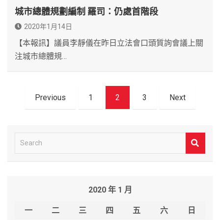
城市總體規劃編制 羅司：仍處首階段
2020年1月14日
【本報訊】議員李靜儀在昨日立法會口頭質詢會議上關
注城市總體規…
文
Previous
1
2
3
Next
章
導
覽
S
e
a
r
2020 年 1 月
c
h
一
二
三
四
五
六
日