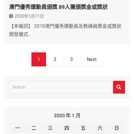
澳門優秀運動員頒獎 89人獲頒獎金或獎狀
2020年1月11日
【本報訊】 2019澳門優秀運動員及教練員獎金或獎狀
頒發儀式…
文
1
2
3
Next
章
導
覽
S
e
a
r
2020 年 1 月
c
h
一
二
三
四
五
六
日