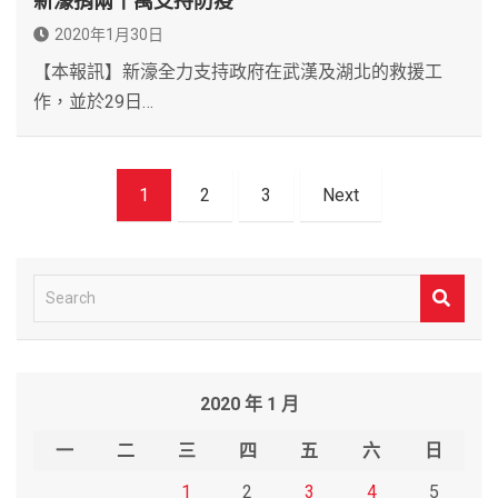
新濠捐兩千萬支持防疫
2020年1月30日
【本報訊】新濠全力支持政府在武漢及湖北的救援工
作，並於29日…
文
1
2
3
Next
章
導
覽
S
e
a
r
2020 年 1 月
c
h
一
二
三
四
五
六
日
1
2
3
4
5