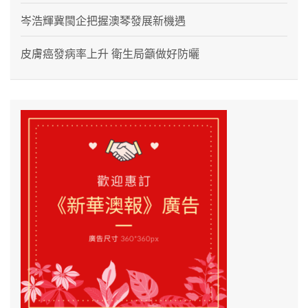
岑浩輝冀閩企把握澳琴發展新機遇
皮膚癌發病率上升 衛生局籲做好防曬