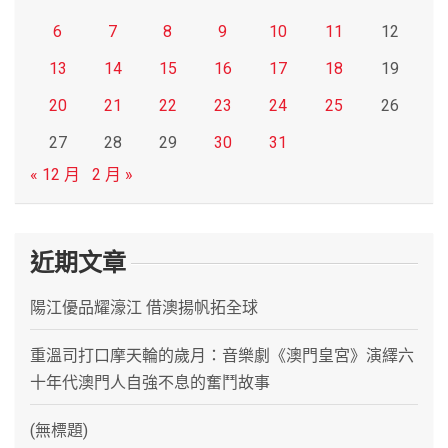
6
7
8
9
10
11
12
13
14
15
16
17
18
19
20
21
22
23
24
25
26
27
28
29
30
31
« 12 月
2 月 »
近期文章
陽江優品耀濠江 借澳揚帆拓全球
重溫司打口摩天輪的歲月：音樂劇《澳門皇宮》演繹六
十年代澳門人自強不息的奮鬥故事
(無標題)