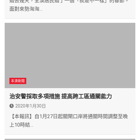
過去幾天，全澳居民過了一個「就是不一樣」的春節。
面對來勢洶洶…
本澳新聞
治安警採取多項措施 提高跨工區通關能力
2020年1月30日
【本報訊】自1月27日起關閘口岸將通關時間調整至晚
上10時結…