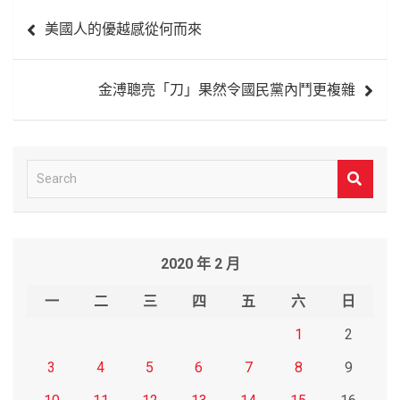
文
美國人的優越感從何而來
章
導
金溥聰亮「刀」果然令國民黨內鬥更複雜
覽
S
e
a
r
2020 年 2 月
c
h
一
二
三
四
五
六
日
1
2
3
4
5
6
7
8
9