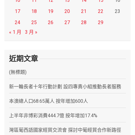
10
11
12
13
14
15
16
17
18
19
20
21
22
23
24
25
26
27
28
29
« 1 月
3 月 »
近期文章
(無標題)
新一輪長者十年行動計劃 設四專責小組推動長者服務
本澳總人口68.65萬人 按年增加600人
上半年非博彩消費444.7億 按年增加17.4%
灣區葡西語國家經貿交流會 探討中葡經貿合作新路徑