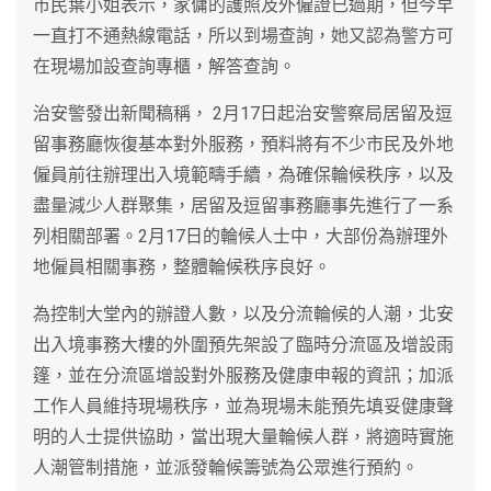
市民葉小姐表示，家傭的護照及外僱證已過期，但今早
一直打不通熱線電話，所以到場查詢，她又認為警方可
在現場加設查詢專櫃，解答查詢。
治安警發出新聞稿稱， 2月17日起治安警察局居留及逗
留事務廳恢復基本對外服務，預料將有不少市民及外地
僱員前往辦理出入境範疇手續，為確保輪候秩序，以及
盡量減少人群聚集，居留及逗留事務廳事先進行了一系
列相關部署。2月17日的輪候人士中，大部份為辦理外
地僱員相關事務，整體輪候秩序良好。
為控制大堂內的辦證人數，以及分流輪候的人潮，北安
出入境事務大樓的外圍預先架設了臨時分流區及增設雨
篷，並在分流區增設對外服務及健康申報的資訊；加派
工作人員維持現場秩序，並為現場未能預先填妥健康聲
明的人士提供協助，當出現大量輪候人群，將適時實施
人潮管制措施，並派發輪候籌號為公眾進行預約。