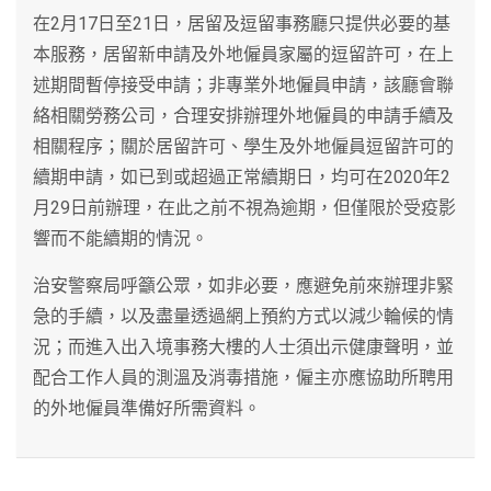
在2月17日至21日，居留及逗留事務廳只提供必要的基
本服務，居留新申請及外地僱員家屬的逗留許可，在上
述期間暫停接受申請；非專業外地僱員申請，該廳會聯
絡相關勞務公司，合理安排辦理外地僱員的申請手續及
相關程序；關於居留許可、學生及外地僱員逗留許可的
續期申請，如已到或超過正常續期日，均可在2020年2
月29日前辦理，在此之前不視為逾期，但僅限於受疫影
響而不能續期的情況。
治安警察局呼籲公眾，如非必要，應避免前來辦理非緊
急的手續，以及盡量透過網上預約方式以減少輪候的情
況；而進入出入境事務大樓的人士須出示健康聲明，並
配合工作人員的測溫及消毒措施，僱主亦應協助所聘用
的外地僱員準備好所需資料。