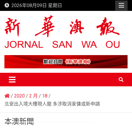
Skip
2026年08月09日 星期日
to
content
新華澳報
2020
2 月
18
北安出入境大樓現人龍 多涉取消家傭或新申請
本澳新聞