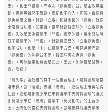
雨」，也出門投票。而今次「罷免案」並非是由政黨推
動，民進黨雖然不反對，但卻也不介入。何況，自從有
罷免制度之後，針對「立委」和縣市長的「罷免」就從
來沒有成功過。如果說，當年針對韓國瑜的「立委罷免
案」失敗是因為投票率「門檻」極高的話，後來修法降
低了投票率的「門檻」，針對黃國昌的「立委罷免案」
也不成功，也是「卡」在投票率方面，可見選民們對
「罷免案」的熱情並不高。韓國瑜再次遭遇「罷免
案」，可能結果也將會是如此。因此，他倘若是辭職，
豈非吃虧？
「罷免案」發起者的其中一個重要理由，是韓國瑜剛當
選市長，就「落跑」去選「總統」。這個理由確實站得
住腳，這也是部份原來在市長選舉中支持韓國瑜的選民
卻反過頭來在「總統」投票中「反戈相向」的主要原
因。因為他們當初支持韓國瑜，就是被其競選支票吸