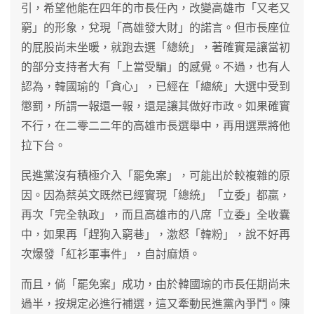
引，希望他能在四年的市長任內，改變高雄市「又老又
窮」的形象，兌現「高雄發大財」的諾言。但市長座位
的屁股尚未坐暖，就跑去選「總統」，著確實是讓當初
的部分支持者大有「上當受騙」的感覺。不過，也有人
認為，韓國瑜的「貪心」，已經在「總統」大選中受到
懲罰，所謂一報還一報，還是讓其做好市政。如果確實
不行，在二零二二年的高雄市長選舉中，再用選票將他
拉下台。
民進黨沒有積極介入「罷免案」，可能出於較複雜的原
因。因為蔡英文既然已經實現「總統」「立委」都贏，
再次「完全執政」，而且高雄市的八席「立委」全收囊
中，如果再「趕狗入窮巷」，激怒「韓粉」，說不好再
次爆發「紅衫軍事件」，自討麻煩。
而且，倘「罷免案」成功，由於韓國瑜的市長任期尚未
過半，按規定必進行補選，這又牽動民進黨內爭鬥。陳