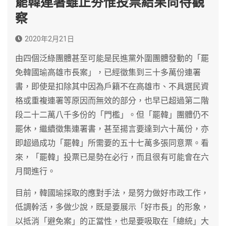
罷韓連署雖正夯惟投票結果尚待觀
察
2020年2月21日
由四個泛綠團體甚至可能是民進黨外圍團體發動的「罷
免韓國瑜高雄市長案」，已經徵集到三十多萬份連署
書，即使是扣除其中因為戶籍不在高雄市、不具選民資
格或重複連署等原因而無效的部分，也早已超過第二階
段二十二萬八千多份的「門檻」。但「罷韓」團體仍不
罷休，繼續徵集連署書，甚至揚言要達到六十萬份，亦
即超過成功「罷韓」所需要的五十七萬多張同意票。看
來，「罷韓」投票已是勢在必行，而且很有可能會在六
月間進行。
目前，韓國瑜採取的應對手法，是努力做好市政工作，
低調幹活，多做少說，既是要展示「好市長」的形象，
以抵消「避免案」的正當性，也是要吸取在「總統」大