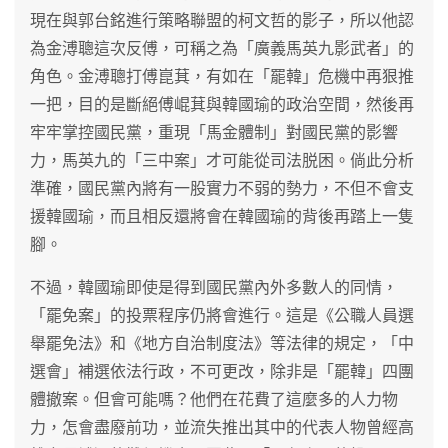
現在與郭台銘進行策略聯盟的柯文哲的影子，所以他認
為金溥聰這次反傅，可稱之為「廣義馬英九影武者」的
角色。金溥聰打傅崑萁，有如在「罷韓」危機中再狠推
一把，目的是斷絕傅崐萁與韓國瑜的政治空間，然後再
牢牢掌控國民黨，重現「馬金體制」對國民黨的影響
力，馬英九的「三中案」才可能從司法脱困。倘此分析
準確，國民黨內將有一股實力不弱的勢力，不但不會支
援韓國瑜，而且相反還將會在韓國瑜的背後再踏上一隻
腳。
不過，韓國瑜即使是得到國民黨內外多數人的同情，
「罷免案」的投票程序仍將會進行。這是《公職人員選
舉罷免法》和《地方自治制度法》等法律的規定，「中
選會」補選依法行政，不可更改，除非是「罷韓」四團
體撤案。但會可能嗎？他們在花費了這麼多的人力物
力，怎會盡廢前功，並流失推出其中的代表人物曾經高