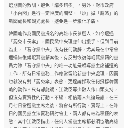
選期間的教訓，避免「講多錯多」。另外，對市政府
「小內閣」進行一定幅度的調整，「炒」掉「鷹派」的
新聞處長和觀光處長，避免進一步激化矛盾。
韓國瑜作為國民黨提名的高雄市長參選人，如今遭遇
「罷免市長案」，國民黨中央理應伸出援手。但到目前
為止，「看守黨中央」沒有任何動靜，尤其是在中常會
通過恢復傅崐萁黨籍案後，有反對恢復傅崐萁黨籍的黨
員力陳「看守黨中央」的唯一功能是領導黨主席補選的
工作，所有日常黨務工作應當留給新黨中央處理，因而
也就沒有對「罷免案」表態，更遑論採取任何挺撐韓國
瑜的動作。只有郝龍斌、江啟臣等少數人作口頭支持，
但沒有實質性的行動。不過，相信兩人無論是誰，在三
月七日當選黨主席之後，將會有所行動，實際上，在昨
日的國民黨立法實務研討會上，兩人都有較為積極的表
態。其中江啟臣指出，任何人當黨主席都必須協助高雄