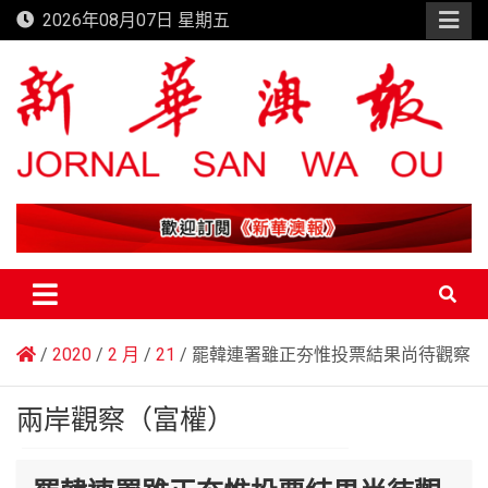
Skip
2026年08月07日 星期五
to
content
新華澳報
2020
2 月
21
罷韓連署雖正夯惟投票結果尚待觀察
兩岸觀察（富權）