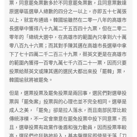
票，同意罷免票數多於不同意罷免票數，且同意票數達
原選舉區選舉人總數的四分之一以上，亦即五十七萬張
以上，就宣布通過。韓國瑜雖然在二零一八年的高雄市
長選舉中獲得八十九萬二千五百四十九票，但在二零二
零年的「總統大選中，在高雄市的範圍內只拿到六十萬
零八百九十六票；而其對手陳其邁在高雄市長選舉中拿
下了七十四萬二千二百三十九票，蔡英文更是在高雄市
的範圍內獲得一百零九萬七千六百二十一票，因而只要
投票給蔡英文或陳其邁的選民大都出來投「罷韓」票，
韓國瑜就將被罷免。
但是，選票投票及罷免投票是兩回事，選民們對選舉投
票與「罷免案」投票與的心理也並不完全相同。選舉是
成人之美，「罷免」卻是拉人落水，而且南部民眾比較
傳統淳樸，不一定會樂意在罷免投票中投下同意票。而
且，選舉投票有政黨作後盾和強力動員，因而投票率較
高，選民們也狂熱地投入，基本盤選民即使是天落「刀