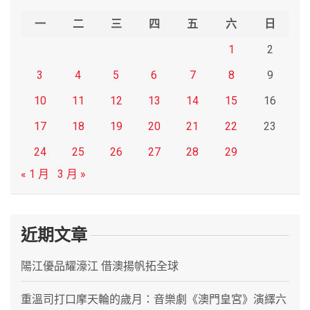
h
一
二
三
四
五
六
日
1
2
3
4
5
6
7
8
9
10
11
12
13
14
15
16
17
18
19
20
21
22
23
24
25
26
27
28
29
« 1 月
3 月 »
近期文章
陽江優品耀濠江 借澳揚帆拓全球
重溫司打口摩天輪的歲月：音樂劇《澳門皇宮》演繹六