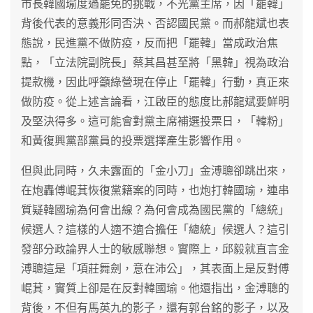
市長韓國瑜度過罷免的挑戰，不光黨主席，因「罷韓」
背後代表的意義形同否決、否認國民黨。而郝龍斌也表
態說，民進黨不做防疫，反而把「罷韓」當成政治焦
點，「立法院副院長」蔡其昌甚至將「黑韓」視為政治
提款機，因此呼籲綠營現在停止「罷韓」行動，真正來
做防疫。從上述言論看，江啟臣的態度比郝龍斌要鮮明
及堅決得多。這可能會對黨主席補選投票日，「韓粉」
和黃復興黨部黨員的投票選擇產生影響作用。
但與此同時，久未露面的「金小刀」金溥聰卻跳出來，
在炮轟傅崐萁恢復黨籍案的同時，也炮打韓國瑜，連串
質疑韓國瑜為何會出線？為何會成為國民黨的「總統」
候選人？這樣的人適不適合擔任「總統」候選人？這引
發部分政論界人士的敏感聯想。實際上，邱毅就直言金
溥聰這是「項莊舞劍，意在沛公」，其表面上是反對傅
崐萁，實質上卻是在反對韓國瑜。他還指出，金溥聰的
背後，不但有馬英九的影子，還有郭台銘的影子，以及