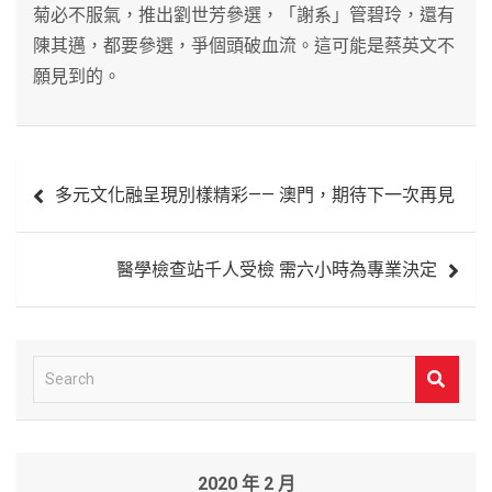
菊必不服氣，推出劉世芳參選，「謝系」管碧玲，還有
陳其邁，都要參選，爭個頭破血流。這可能是蔡英文不
願見到的。
文
多元文化融呈現別樣精彩—— 澳門，期待下一次再見
章
導
醫學檢查站千人受檢 需六小時為專業決定
覽
S
e
a
r
2020 年 2 月
c