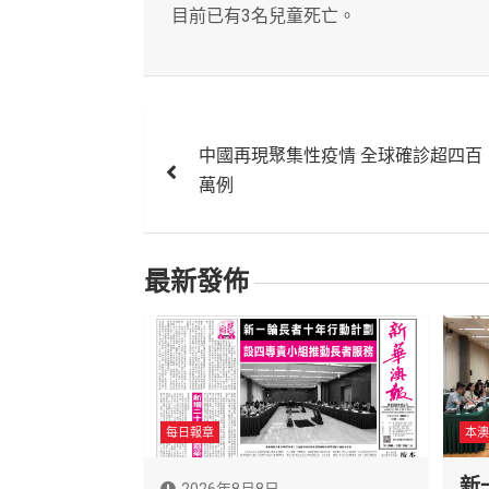
目前已有3名兒童死亡。
文
中國再現聚集性疫情 全球確診超四百
章
萬例
導
覽
最新發佈
每日報章
本澳
新