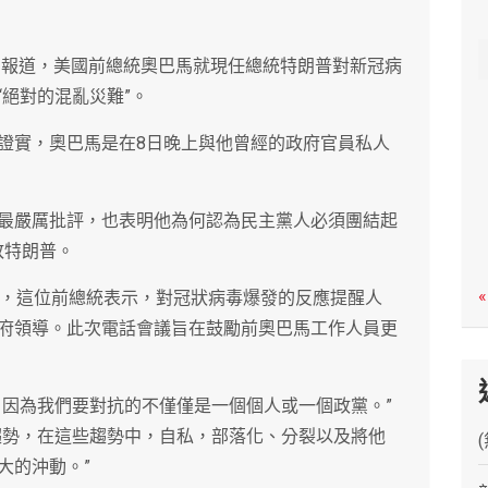
c
h
9日報道，美國前總統奧巴馬就現任總統特朗普對新冠病
絕對的混亂災難”。
證實，奧巴馬是在8日晚上與他曾經的政府官員私人
最嚴厲批評，也表明他為何認為民主黨人必須團結起
敗特朗普。
«
中，這位前總統表示，對冠狀病毒爆發的反應提醒人
府領導。此次電話會議旨在鼓勵前奧巴馬工作人員更
，因為我們要對抗的不僅僅是一個個人或一個政黨。”
趨勢，在這些趨勢中，自私，部落化、分裂以及將他
大的沖動。”