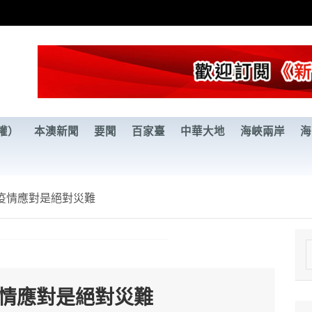
權）
本澳新聞
要聞
百家臺
中華大地
海峽兩岸
海
疫情應對是絕對災難
e
a
疫情應對是絕對災難
r