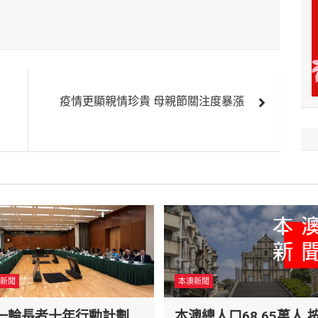
疫情更顯親情珍貴 母親節關注度暴漲
新聞
本澳新聞
一輪長者十年行動計劃
本澳總人口68.65萬人 