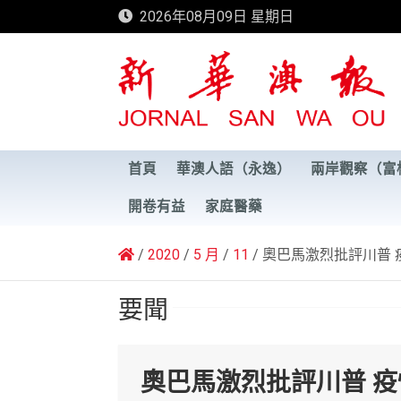
Skip
2026年08月09日 星期日
to
content
新華澳報
首頁
華澳人語（永逸）
兩岸觀察（富
開卷有益
家庭醫藥
2020
5 月
11
奧巴馬激烈批評川普 
要聞
奧巴馬激烈批評川普 