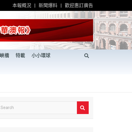
本報概況
新聞爆料
歡迎惠訂廣告
峽橋
特載
小小環球
S