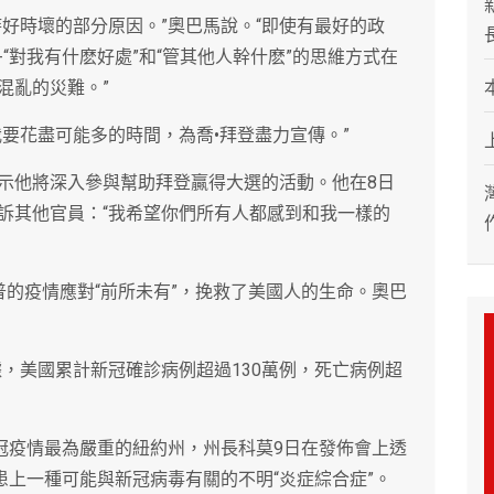
好時壞的部分原因。”奧巴馬說。“即使有最好的政
“對我有什麽好處”和“管其他人幹什麽”的思維方式在
混亂的災難。”
要花盡可能多的時間，為喬•拜登盡力宣傳。”
示他將深入參與幫助拜登贏得大選的活動。他在8日
訴其他官員：“我希望你們所有人都感到和我一樣的
普的疫情應對“前所未有”，挽救了美國人的生命。奧巴
，美國累計新冠確診病例超過130萬例，死亡病例超
新冠疫情最為嚴重的紐約州，州長科莫9日在發佈會上透
患上一種可能與新冠病毒有關的不明“炎症綜合症”。