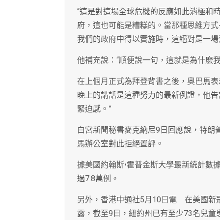
“這是對這場全球危機的反應如此消極和時
府，這也可能是糟糕的。當那種思維方式-
我們的政府中得以實施時，這絕對是一場
他補充說：“順便說一句，這就是為什麽我
在上個月正式為拜登背書之後，奧巴馬表
晚上的講話是這種努力的最新例證，他告
緊迫感。”
白宮新聞秘書麥克納尼9日回應說，特朗
馬辦公室對此拒絕置評。
據美國約翰斯•霍普金斯大學最新統計數據
過7.8萬例。
另外，香港中通社5月10日電 在美國
露，截至9日，紐約州已有至少73名兒童