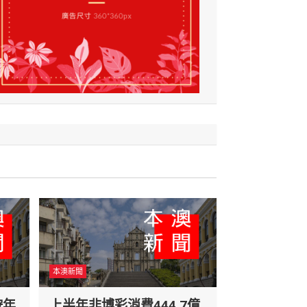
本澳新聞
按年
上半年非博彩消費444.7億