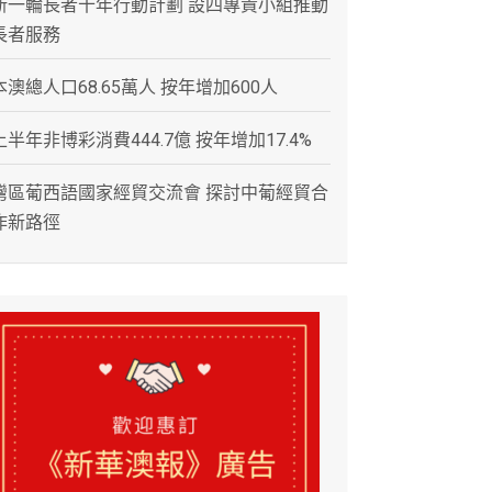
新一輪長者十年行動計劃 設四專責小組推動
長者服務
本澳總人口68.65萬人 按年增加600人
上半年非博彩消費444.7億 按年增加17.4%
灣區葡西語國家經貿交流會 探討中葡經貿合
作新路徑