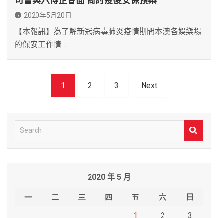
司警與六博企會面 商討疫後安保預案
2020年5月20日
【本報訊】為了解新冠病毒肺炎疫情期間本澳各娛樂場
的保安工作情…
文
1
2
3
Next
章
導
覽
S
e
a
r
2020 年 5 月
c
h
一
二
三
四
五
六
日
1
2
3