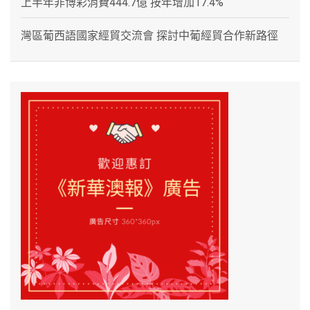
上半年非博彩消費444.7億 按年增加17.4%
灣區葡西語國家經貿交流會 探討中葡經貿合作新路徑