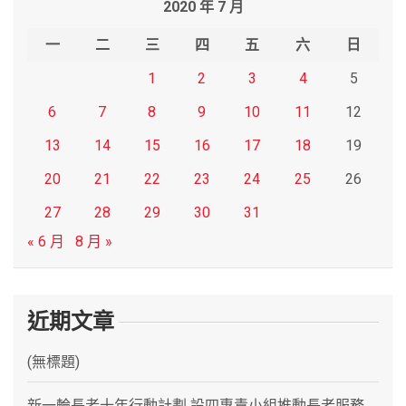
2020 年 7 月
c
h
一
二
三
四
五
六
日
1
2
3
4
5
6
7
8
9
10
11
12
13
14
15
16
17
18
19
20
21
22
23
24
25
26
27
28
29
30
31
« 6 月
8 月 »
近期文章
(無標題)
新一輪長者十年行動計劃 設四專責小組推動長者服務