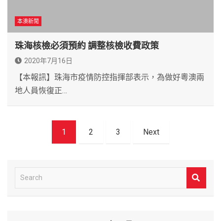
本澳新聞
珠海核檢必須預約 調整核檢收費政策
2020年7月16日
【本報訊】珠海市疫情防控指揮部表示，為做好粵澳兩
地人員恢復正…
文
1
2
3
Next
章
導
覽
S
e
a
r