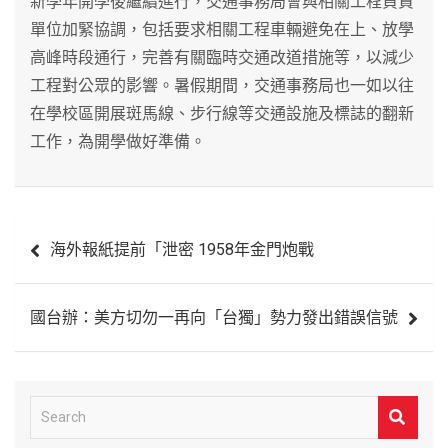
新學年開學後繼續進行，交通事務局會與相關工程負責
單位加緊協調，包括要求相關工程車輛避免在上、放學
高峰時段通行，完善有關臨時交通改道措施等，以減少
工程對公眾的影響。暑假期間，交通事務局也一如以往
在學校區開展斑馬線、步行線等交通設施及標誌的翻新
工作，為開學做好準備。
文
海外報紙提前「泄密 1958年金門炮戰
章
導
國台辦：美方切勿一再向「台獨」勢力發出錯誤信號
覽
S
e