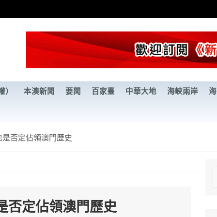
權）
本澳新聞
要聞
百家臺
中華大地
海峽兩岸
海
也是否定佔領澳門歷史
e
a
是否定佔領澳門歷史
r