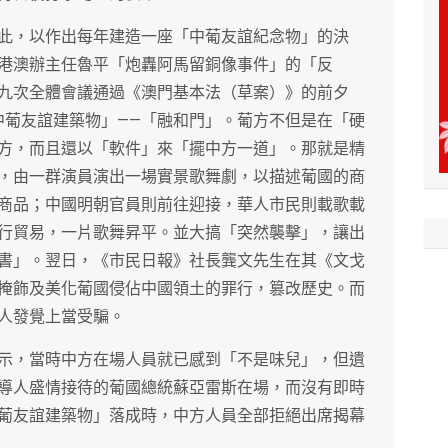
此，以作出每年建造一座「中葡友誼紀念物」的決
港澳辦主任魯平「炮轟阿馬留銅像事件」的「反
九次全體會議通過《澳門基本法（草案）》的前夕
中葡友誼建築物」——「融和門」。葡方不但是在「硬
方，而且還以「軟件」來「擺中方一道」。那就是精
，由一群演員演出一場實景歌舞劇，以描述葡國的商
商品；中國明朝官員則前往迎接，華人市民則載歌載
行貿易，一片歌舞昇平。並大搞「突然襲擊」，讓出
書」。翌日，《市民日報》社長龔文先生在其《文戈
掩飾及美化葡國侵佔中國領土的罪行，篡改歷史。而
人發覺上當受騙。
示，當時中方在場人員就已感到「不是味兒」，但遺
導人盛情接待的葡國總統蘇亞雷斯在場，而沒有即時
葡友誼建築物」落成時，中方人員全部拒絕出席揭幕