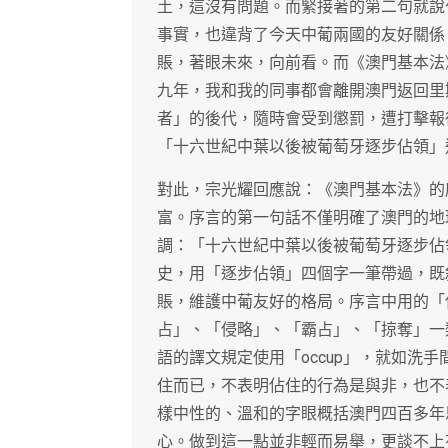
土，這沒有問題。而緊接著的第二句就說
事實，也違背了今天中葡兩國的友好關係
賬，著眼未來，向前看。而《澳門基本法
九年，我和我的同事都會離開澳門返回里
者」的後代，隨時會受到懲罰，遭打擊報
「十六世紀中葉以後被葡萄牙逐步佔領」
對此，宗光耀回應說：《澳門基本法》的
富。序言的第一句話不僅明確了澳門的地
調：「十六世紀中葉以後被葡萄牙逐步佔
史，用「逐步佔領」四個字一筆帶過，既
賬，維護中葡友好的格局。序言中用的「
占」、「侵略」、「霸占」、「掠奪」一
語的譯文規定使用「occup」，就如洗手間
住而已，不表明佔住的行為是與非，也不
樣中性的、溫和的字眼概括澳門四百多年
心。做到這一點並非輕而易舉，更談不上