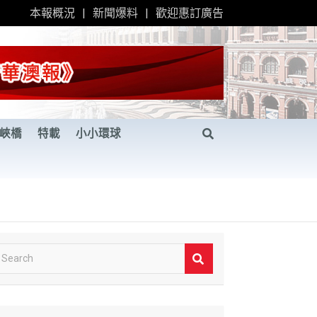
本報概況
新聞爆料
歡迎惠訂廣告
峽橋
特載
小小環球
S