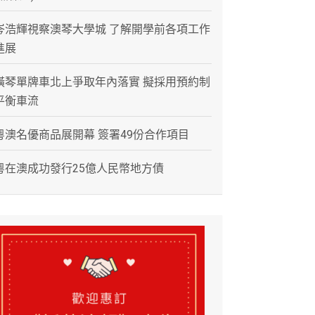
岑浩輝視察澳琴大學城 了解開學前各項工作
進展
橫琴單牌車北上爭取年內落實 擬採用預約制
平衡車流
粵澳名優商品展開幕 簽署49份合作項目
粵在澳成功發行25億人民幣地方債