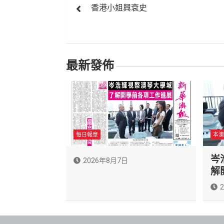
香港小姐興衰史
章
導
覽
最新發佈
每日報章
本澳
岑
2026年8月7日
解