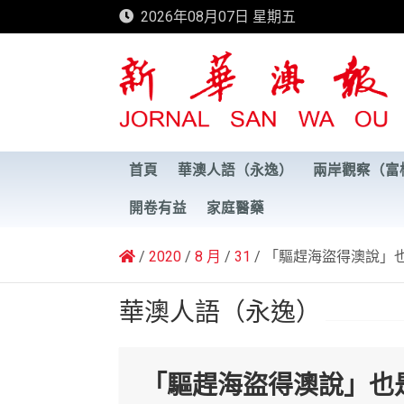
Skip
2026年08月07日 星期五
to
content
新華澳報
首頁
華澳人語（永逸）
兩岸觀察（富
開卷有益
家庭醫藥
2020
8 月
31
「驅趕海盜得澳說」
華澳人語（永逸）
「驅趕海盜得澳說」也