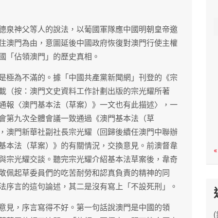
c
h
德泉神父等人的說法，以葡國軍隊應中國明朝皇帝邀
住澳門為由，意圖延後中國政府恢復對澳門行使主權
國「佔領澳門」的歷史真相。
是極為不滿的。據「中國共產黨新聞網」刊登的《宗
載（按：澳門文史資料工作計劃出版的宗光耀所著
通報〈澳門基本法（草案）》一文也有此描述〉，一
會第九次全體會議一致通過《澳門基本法（草
，澳門新華社副社長宗光耀（回歸後續任澳門中聯辦
基本法（草案）》的有關情況，交換意見。前澳督韋
«
與宗光耀交談。聽完宗光耀介紹基本法草案後，韋奇
敬佩起草委員們的吃苦耐勞和認真負責的精神的同
法序言的這句論述，其二是沒有寫上「不設死刑」。
意見，序言寫得不好。第一句話說澳門是中國的領