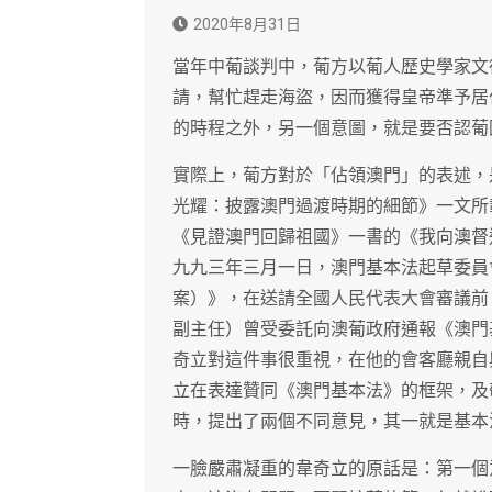
2020年8月31日
當年中葡談判中，葡方以葡人歷史學家文
請，幫忙趕走海盜，因而獲得皇帝準予居
的時程之外，另一個意圖，就是要否認葡
實際上，葡方對於「佔領澳門」的表述，
光耀：披露澳門過渡時期的細節》一文所
《見證澳門回歸祖國》一書的《我向澳督
九九三年三月一日，澳門基本法起草委員
案）》，在送請全國人民代表大會審議前
副主任）曾受委託向澳葡政府通報《澳門
奇立對這件事很重視，在他的會客廳親自
立在表達贊同《澳門基本法》的框架，及
時，提出了兩個不同意見，其一就是基本
一臉嚴肅凝重的韋奇立的原話是：第一個