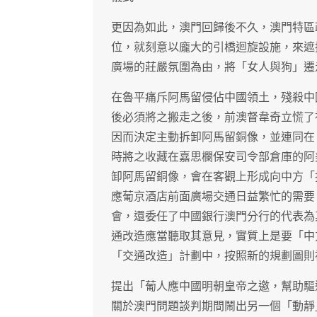
更因為如此，澳門回歸後不久，澳門特區
位，就刻意以龐大的引橋迴旋設施，來遮
廣場的莊嚴氛圍為由，將「女人與狗」遷
在魯平痛斥阿馬留侵佔中國領土，殘殺中
後必須將之搬走之後，前澳督韋奇立慌了
因而決定主動拆卸阿馬留銅像，並連同在
時將之收藏在嘉思欄保安司令部倉庫的阿
卸阿馬留銅像，會在客觀上形成向中方「
應葡京酒店前面廣場交通日益繁忙的需要
會，還委任了中國銀行澳門分行的代表為
通改造應當聽取其意見，實質上是要「中
「交通改造」計劃中，按照新的規劃圖則
提出「葡人應中國明朝皇帝之邀，幫助驅
關於澳門問題談判期間鬧出另一個「動靜