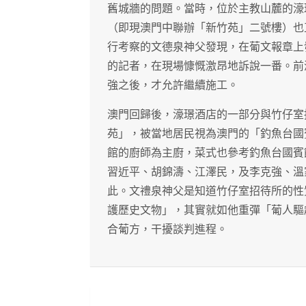
舊城牆的問題。當時，位於主教山麓的濠
（即現澳門中聯辦「新竹苑」二號樓）也
行考察的文德泉神父發現，在葡文報章上
的記者，在現場慷慨激昂地訴說一番。前
強之後，才允許繼續施工。
澳門回歸後，濠璟酒店的一部分與竹仔室
苑」，被當地居民視為澳門的「釣魚台國
館的廚師為主廚，菜式也參考釣魚台國賓
習近平、胡錦濤、江澤民，及李克強、溫
此。文禮泉神父是知道竹仔室招待所的性
護歷史文物」，其實就如他重彈「葡人驅
合葡方，干擾談判進程。
文