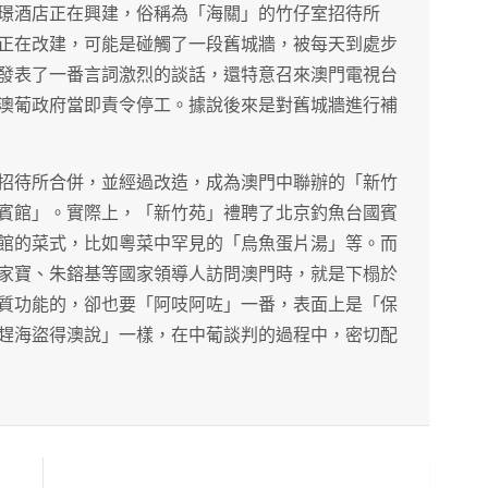
璟酒店正在興建，俗稱為「海關」的竹仔室招待所
正在改建，可能是碰觸了一段舊城牆，被每天到處步
發表了一番言詞激烈的談話，還特意召來澳門電視台
澳葡政府當即責令停工。據說後來是對舊城牆進行補
招待所合併，並經過改造，成為澳門中聯辦的「新竹
賓館」。實際上，「新竹苑」禮聘了北京釣魚台國賓
館的菜式，比如粵菜中罕見的「烏魚蛋片湯」等。而
家寶、朱鎔基等國家領導人訪問澳門時，就是下榻於
質功能的，卻也要「阿吱阿咗」一番，表面上是「保
趕海盜得澳說」一樣，在中葡談判的過程中，密切配