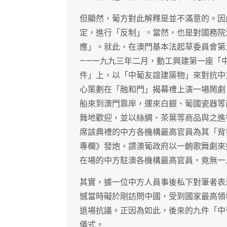
但顯然，葡方對此解釋是並不滿意的。因
定，進行「反制」。當然，也是對國務院
應」。就此，在澳門基本法起草委員會第
——一九九三年二月，動工興建第一座「
件」上，以「中葡友誼建築物」來對抗中
心策劃在「融和門」揭幕禮上演一場鬧劇
船來到澳門靠岸，運來白銀、葡國瓷器等
舞地歡迎，並以絲綢、茶葉等商品與之進
席該典禮的中方各機構最高官員為其「背
專欄》發炮，謂澳葡政府以一齣歌舞劇來
在場的中方駐澳各機構最高官員，竟無一
其實，據一位中方人員事後私下對筆者表
憾當時礙於剛訪問中國，受到國家最高領
退場抗議。正因為如此，後來的九件「中
儀式。