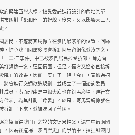
政府興建西灣大橋，接受委託進行設計的內地某單
擋市區對「融和門」的視線。後來，又以影響大三巴
走。
國居民，不應將其銅像立在澳門最繁華的位置，回歸
神，擔心澳門回歸後將會拆卸阿馬留銅像並淩辱之，
「一二•三事件」中已被澳門居民拉倒拆卸，葡方暫
美打銅像一道，運回葡國。但是，葡方又擔心直接拆
投降」的效果，因而「度」了一條「喬」，宣佈為適
，將會進行交通改造規劃，並成立了一個諮詢委員
其成員，表面理由是中銀大廈也在銅馬廣場，進行交
方代表」為其計劃「背書」。於是，阿馬留銅像就在
被拆卸了下來，並被運回了葡國。
逐海盜而得澳門」之說的文德泉神父，還在中葡兩國
」。因為在這場「澳門歷史」的爭論中，拉扯到澳門