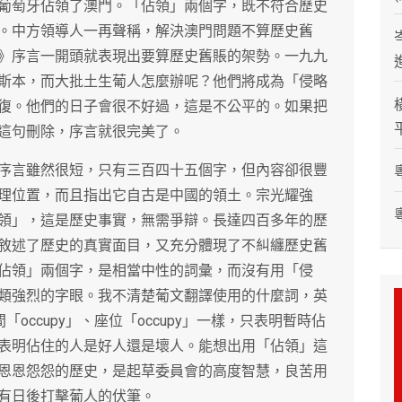
葡萄牙佔領了澳門。「佔領」兩個字，既不符合歷史
。中方領導人一再聲稱，解決澳門問題不算歷史舊
》序言一開頭就表現出要算歷史舊賬的架勢。一九九
斯本，而大批土生葡人怎麼辦呢？他們將成為「侵略
復。他們的日子會很不好過，這是不公平的。如果把
這句刪除，序言就很完美了。
序言雖然很短，只有三百四十五個字，但內容卻很豐
理位置，而且指出它自古是中國的領土。宗光耀強
領」，這是歷史事實，無需爭辯。長達四百多年的歷
敘述了歷史的真實面目，又充分體現了不糾纏歷史舊
佔領」兩個字，是相當中性的詞彙，而沒有用「侵
類強烈的字眼。我不清楚葡文翻譯使用的什麼詞，英
「occupy」、座位「occupy」一樣，只表明暫時佔
表明佔住的人是好人還是壞人。能想出用「佔領」這
恩恩怨怨的歷史，是起草委員會的高度智慧，良苦用
有日後打擊葡人的伏筆。