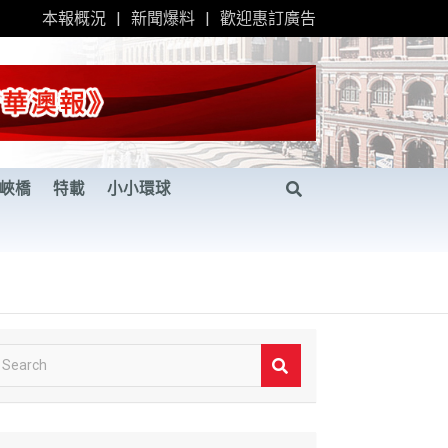
本報概況
新聞爆料
歡迎惠訂廣告
峽橋
特載
小小環球
S