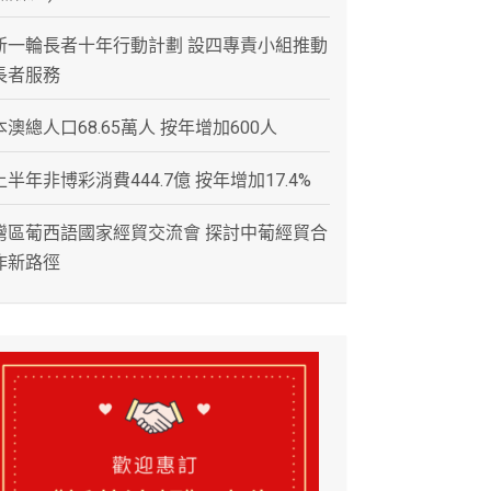
新一輪長者十年行動計劃 設四專責小組推動
長者服務
本澳總人口68.65萬人 按年增加600人
上半年非博彩消費444.7億 按年增加17.4%
灣區葡西語國家經貿交流會 探討中葡經貿合
作新路徑