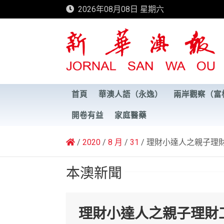
Skip
2026年08月08日 星期六
to
content
新華澳報
首頁
華澳人語（永逸）
兩岸觀察（富
開卷有益
家庭醫藥
2020
8 月
31
理財小達人之親子理
本澳新聞
理財小達人之親子理財