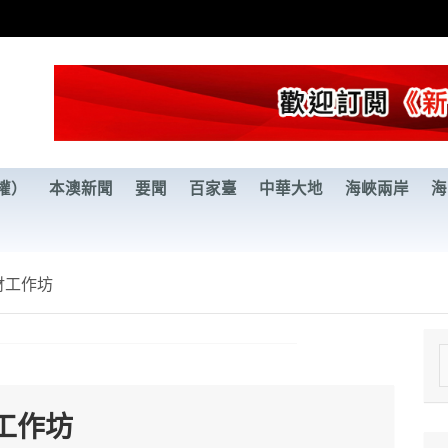
權）
本澳新聞
要聞
百家臺
中華大地
海峽兩岸
海
財工作坊
e
a
工作坊
r