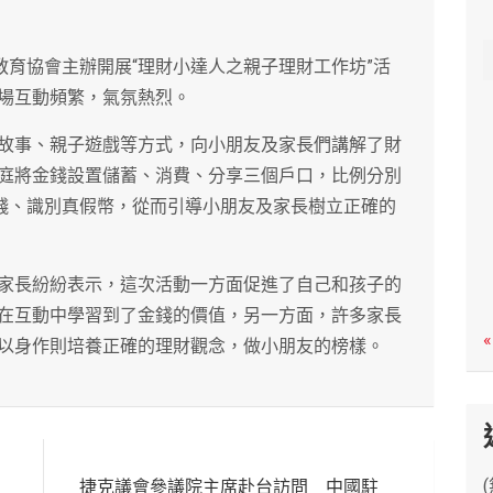
c
h
教育協會主辦開展“理財小達人之親子理財工作坊”活
場互動頻繁，氣氛熱烈。
故事、親子遊戲等方式，向小朋友及家長們講解了財
庭將金錢設置儲蓄、消費、分享三個戶口，比例分別
金錢、識別真假幣，從而引導小朋友及家長樹立正確的
家長紛紛表示，這次活動一方面促進了自己和孩子的
在互動中學習到了金錢的價值，另一方面，許多家長
«
以身作則培養正確的理財觀念，做小朋友的榜樣。
捷克議會參議院主席赴台訪問 中國駐