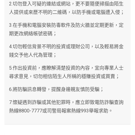
2.切勿登入可疑的連結或網站，更不要隨便掃描由陌生
人提供或來歷不明的二維碼，以防手機或電腦遭入侵；
3.在手機和電腦安裝防毒軟件及防火牆並定期更新，定
期更改網絡帳號密碼；
4.切勿輕信背景不明的投資或理財公司，以及輕易將金
錢交予他人代為管理；
5.作出投資前，應瞭解清楚投資的內容，宜向專業人士
尋求意見，切勿相信陌生人所稱的穩賺投資或買賣；
6.將防騙訊息轉發，提醒身邊親友慎防受騙；
7.懷疑遇到詐騙或其他犯罪時，應立即致電防詐騙查詢
熱線8800-7777或司警局報案熱線993舉報求助。