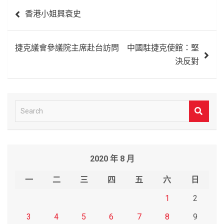
文
香港小姐興衰史
章
導
捷克議會參議院主席赴台訪問 中國駐捷克使館：堅
覽
決反對
S
e
a
r
2020 年 8 月
c
h
一
二
三
四
五
六
日
1
2
3
4
5
6
7
8
9