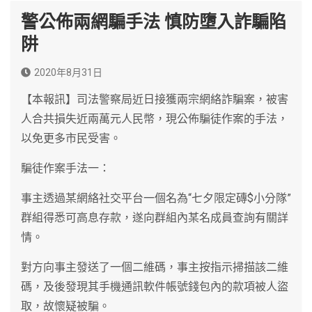
警公佈兩網騙手法 慎防墮入詐騙陷
阱
2020年8月31日
【本報訊】司法警察局近日接獲兩宗網絡詐騙案，被害
人合共損失近兩萬元人民幣，現公佈騙徒作案的手法，
以免更多市民受害。
騙徒作案手法一：
事主透過某網絡社交平台一個名為“七夕限定磚$小分隊”
群組得悉可高息存款，遂向群組內某名成員查詢有關詳
情。
對方向事主發送了一個二維碼，事主按指示掃描該二維
碼，及後發現其手機通訊軟件帳號錢包內的款項被人盜
取，故懷疑被騙。