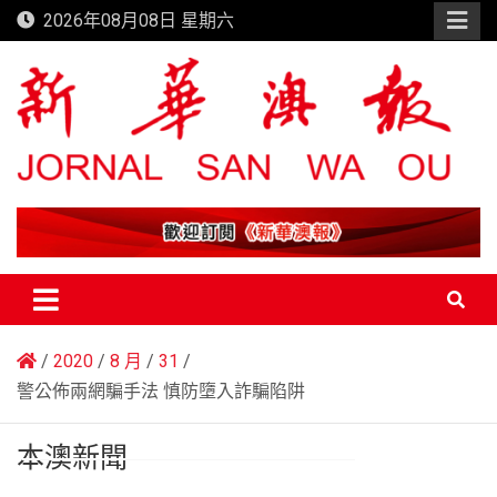
Skip
2026年08月08日 星期六
to
content
新華澳報
2020
8 月
31
警公佈兩網騙手法 慎防墮入詐騙陷阱
本澳新聞