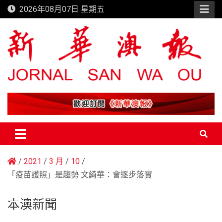
Skip
2026年08月07日 星期五
to
content
新華澳報
2021
3 月
10
「疫苗護照」是趨勢 文綺華：會逐步落實
本澳新聞