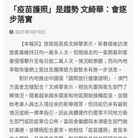
「疫苗護照」是趨勢 文綺華：會逐
步落實
2021年3月10日
【本報訊】旅遊局局長文綺華表示，新春過後訪澳
旅客量維持日均一萬多人次，但剛過去的一星期看到客
量慢慢攀升至每日逾二萬人次，情況較樂觀；而向內地
爭取恢復網上簽註及團隊遊方面暫未有進一步消息。
對於內地推出中國版「國際旅行健康證明」，澳門
方面會怎樣配合？文綺華表示，相信先要與衛生部門了
解情況。隨着越來越多國家和地區開始接種疫苗，並開
始考慮人員出入境往來的新舉措等，但目前仍未有最新
情況或統一標準指引，因此具體運作仍需等不同地方衛
生部門或防疫單位公佈，當局會繼續與本澳衛生部門做
好溝通，並積極配合要求。她相信「疫苗護照」會是未