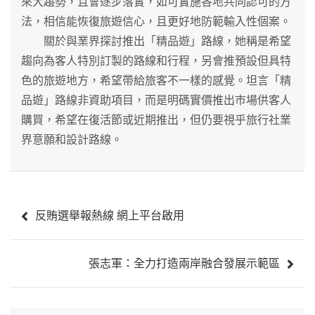
來大趨勢，且會逐步落實，如可實施各地共同認可的方
法，相信能恢復旅遊信心，且更好地防範輸入性個案。
關於與業界探討推出「精品遊」路線，她稱是希望
趨向為客人特別訂製的路線和行程，另會推預設但具特
色的旅遊地方，希望帶給旅客不一樣的感覺。坦言「精
品遊」路線非資助項目，而是明碼實價推出巿場供客人
購買，希望在復活節或近期推出，但仍要視乎旅行社業
界意願和設計路線。
文
反賄選舉報熱線 網上平台啟用
章
導
張志軍：全力打造兩岸融合發展示範區
覽