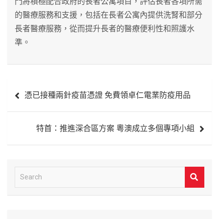
門將積極配合政府的長者公寓項目，評估長者各項所需
的醫療服務和支援，包括在長者公寓內提供洗腎和部分
長者醫療服務，從而提升長者的醫療便利性和照護水
準。
文
憑已接種兩針疫苗憑證 免費領卓仁電業防疫用品
章
導
特首：推進深合區方案 粵澳成立多個專項小組
覽
S
e
a
r