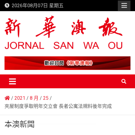
Skip
2026年08月07日 星期五
to
content
新華澳報
2021
8 月
25
夾屋制度爭取明年交立會 長者公寓法規料後年完成
本澳新聞