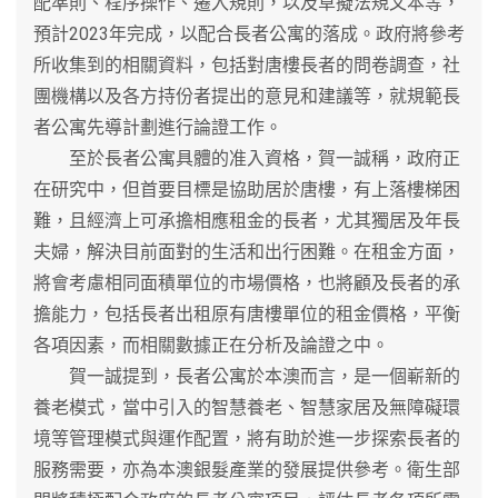
配準則、程序操作、遷入規則，以及草擬法規文本等，
預計2023年完成，以配合長者公寓的落成。政府將參考
所收集到的相關資料，包括對唐樓長者的問卷調查，社
團機構以及各方持份者提出的意見和建議等，就規範長
者公寓先導計劃進行論證工作。
至於長者公寓具體的准入資格，賀一誠稱，政府正
在研究中，但首要目標是協助居於唐樓，有上落樓梯困
難，且經濟上可承擔相應租金的長者，尤其獨居及年長
夫婦，解決目前面對的生活和出行困難。在租金方面，
將會考慮相同面積單位的市場價格，也將顧及長者的承
擔能力，包括長者出租原有唐樓單位的租金價格，平衡
各項因素，而相關數據正在分析及論證之中。
賀一誠提到，長者公寓於本澳而言，是一個嶄新的
養老模式，當中引入的智慧養老、智慧家居及無障礙環
境等管理模式與運作配置，將有助於進一步探索長者的
服務需要，亦為本澳銀髮產業的發展提供參考。衛生部