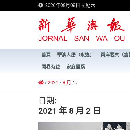
Skip
2026年08月08日 星期六
to
content
新華澳報
首頁
華澳人語（永逸）
兩岸觀察（富
開卷有益
家庭醫藥
2021
8 月
2
日期:
2021 年 8 月 2 日