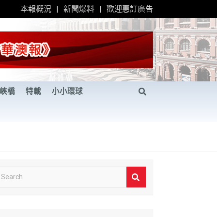
本報概況
新聞爆料
歡迎惠訂廣告
峽橋
特載
小小環球
S