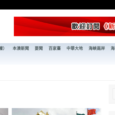
權）
本澳新聞
要聞
百家臺
中華大地
海峽兩岸
海
e
a
r