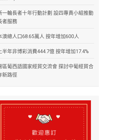
新一輪長者十年行動計劃 設四專責小組推動
長者服務
本澳總人口68.65萬人 按年增加600人
上半年非博彩消費444.7億 按年增加17.4%
灣區葡西語國家經貿交流會 探討中葡經貿合
作新路徑