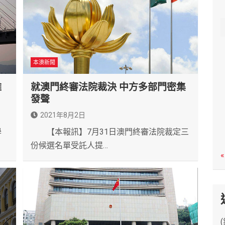
c
h
本澳新聞
難
就澳門終審法院裁決 中方多部門密集
發聲
2021年8月2日
學
【本報訊】7月31日澳門終審法院裁定三
份候選名單受託人提…
«