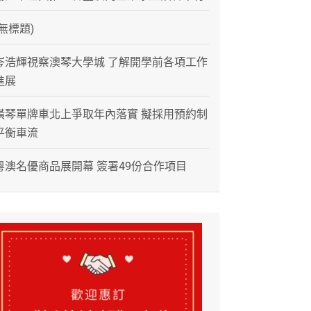
(無標題)
岑浩輝視察澳琴大學城 了解開學前各項工作
進展
橫琴單牌車北上爭取年內落實 擬採用預約制
平衡車流
粵澳名優商品展開幕 簽署49份合作項目