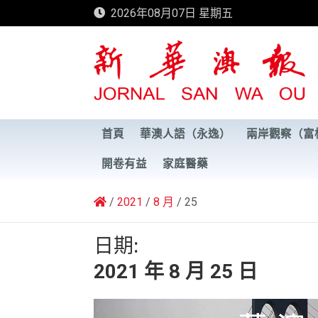
Skip
2026年08月07日 星期五
to
content
新華澳報
首頁
華澳人語（永逸）
兩岸觀察（富
開卷有益
家庭醫藥
2021
8 月
25
日期:
2021 年 8 月 25 日