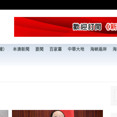
權）
本澳新聞
要聞
百家臺
中華大地
海峽兩岸
海
e
a
r