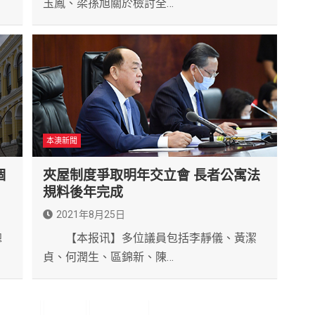
玉鳳、梁孫旭關於檢討全…
本澳新聞
個
夾屋制度爭取明年交立會 長者公寓法
規料後年完成
2021年8月25日
總
【本报讯】多位議員包括李靜儀、黃潔
貞、何潤生、區錦新、陳…