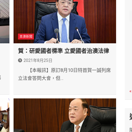
c
h
本澳新聞
」
賀：研愛國者標準 立愛國者治澳法律
2021年8月25日
【本報訊】原訂8月10日特首賀一誠列席
協
立法會答問大會，但…
«