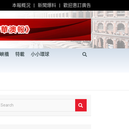
本報概況
新聞爆料
歡迎惠訂廣告
峽橋
特載
小小環球
S