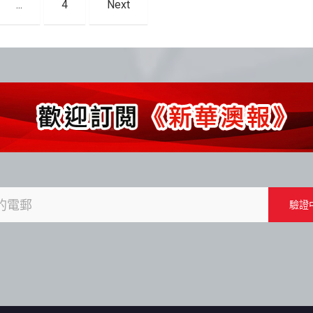
...
4
Next