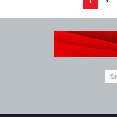
1
2
章
導
覽