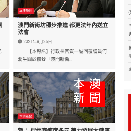
本澳新聞
同
澳門新街坊穩步推進 都更法年內送立
法會
2021年8月25日
究
【本報訊】行政長官賀一誠回覆議員何
潤生關於橫琴「澳門新街…
本澳新聞
賀： 促經濟適度多元 著力發展大健康