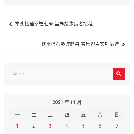
文
本澳接種率達七成 當局續籲長者接種
章
導
秋季塔石藝墟開幕 雲集逾百文創品牌
覽
S
e
a
r
2021 年 11 月
c
h
一
二
三
四
五
六
日
1
2
3
4
5
6
7