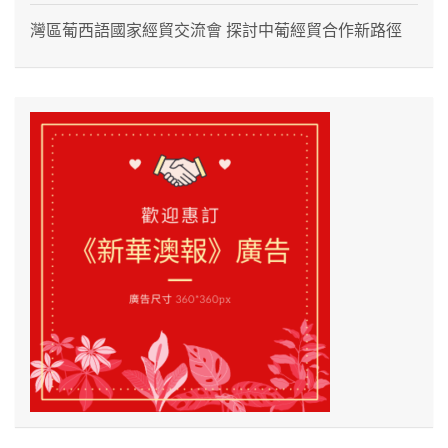
灣區葡西語國家經貿交流會 探討中葡經貿合作新路徑