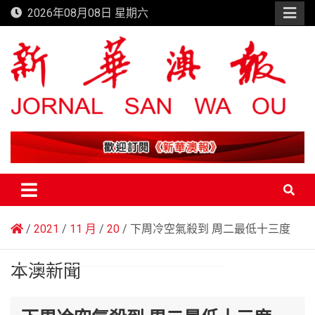
Skip
2026年08月08日 星期六
to
content
新華澳報
2021
11 月
20
下周冷空氣殺到 周二最低十三度
本澳新聞