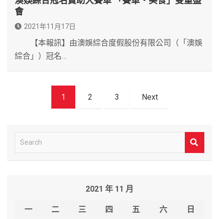
澳娛綜合冠名贊助大賽車 「賽車‧美食」雙重盛
會
2021年11月17日
【本報訊】由澳娛綜合度假股份有限公司（「澳娛
綜合」）冠名…
文
1
2
3
Next
章
導
覽
S
e
a
r
2021 年 11 月
c
h
一
二
三
四
五
六
日