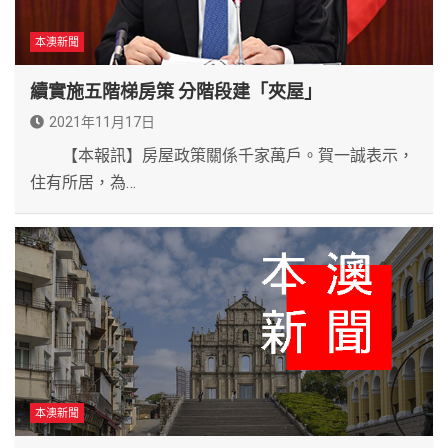
本澳新聞
續實施五階梯房策 分階段建「夾屋」
2021年11月17日
【本報訊】房屋政策關係千家萬戶。賀一誠表示，
住有所居，為…
本澳新聞