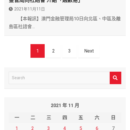
金管局向社諮會 介紹「過數易」
2021年11月11日
【本報訊】澳門金融管理局10日向北區、中區及離
島區社諮會…
文
1
2
3
Next
章
導
覽
S
e
a
r
2021 年 11 月
c
h
一
二
三
四
五
六
日
1
2
3
4
5
6
7