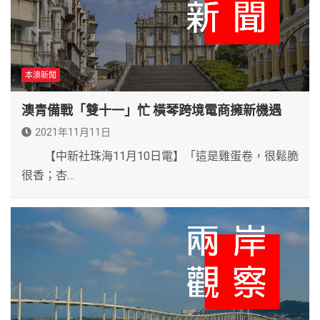
本澳新聞
澳青備戰「雙十一」忙 橫琴跨境電商擁新機遇
2021年11月11日
【中新社珠海11月10日電】「這是雞蛋卷，很鬆脆
很香；杏…