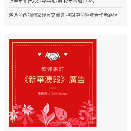
上半年非博彩消費444.7億 按年增加17.4%
灣區葡西語國家經貿交流會 探討中葡經貿合作新路徑