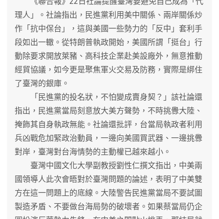
《聯合報》22日社論提醒臺灣要避免自己成為「代
理人」。社論指出，民進黨利用美中關係、兩岸關係炒
作「抗中保台」，這與美國一些勢力的「反中」套利手
段如出一轍。從特朗普執政開始，美國所謂「挺台」行
動除要求開放萊豬、高科技企業赴美設廠外，無意推動
經貿協議，如今更是聚焦軍火交易及防務，實際是綁住
了臺灣的銀庫。
「民進黨的投名狀，不怕變成賣身契？」該社論還
指出，民進黨當局刻意放大美方聲勢，不時挑釁大陸、
掩飾其自身執政無能。社論還批評，台當局執政者利用
兵凶戰危加緊政治動員，一邊向美國買武器、一邊挑釁
對岸，臺灣對台海情勢的主動權已越來越小。
臺灣中國文化大學副教授劉性仁撰文指出，中美兩
國領導人此次會晤對於臺灣問題的論述，表明了中美雙
方在這一問題上的底線。大陸警告民進黨當局不要試圖
製造矛盾、不要做台海局勢的破壞者。如果蔡當局仍企