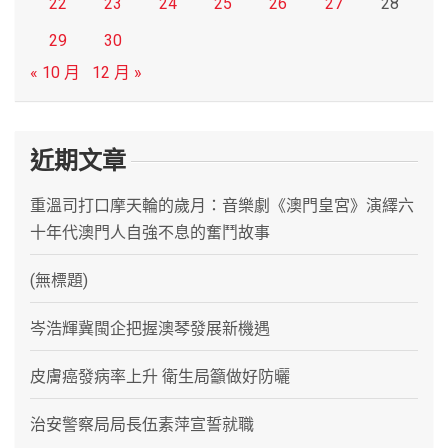
22
23
24
25
26
27
28
29
30
« 10 月
12 月 »
近期文章
重溫司打口摩天輪的歲月：音樂劇《澳門皇宮》演繹六
十年代澳門人自強不息的奮鬥故事
(無標題)
岑浩輝冀閩企把握澳琴發展新機遇
皮膚癌發病率上升 衛生局籲做好防曬
治安警察局局長伍素萍宣誓就職