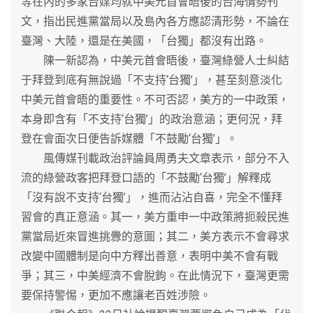
等在內的多家台媒均就中美元首會晤後的台海情勢刊
文，指出民進黨當局以及島內各方應認清形勢，不論在
臺灣、大陸，還是在美國，「台獨」都沒有出路。
陳一新認為，中美元首會晤後，臺灣綠營人士糾結
于拜登到底有無說過「不支持‘台獨’」，甚至刻意淡化
中美元首會晤的重要性。不可否認，美方的一中政策，
本身即含有「不支持‘台獨’」的政治意涵；更何況，拜
登在會面次日便告訴媒體「不鼓勵‘台獨’」。
風傳媒刊載政治評論員周勇夫文章表示，部分不入
流的綠營政客把拜登口語的「不鼓勵‘台獨’」解釋成
「沒有說不支持‘台獨’」，進而沾沾自喜，完全不懂拜
習會的真正意涵。其一，美方重申一中政策將扼殺民進
黨當局近來冒進挑釁的意圖；其二，美方表示不會尋求
改變中國體制是向中方釋出善意，表明中美不會有戰
爭；其三，中美經濟不會脫鉤。在此情況下，臺灣更需
要保持警惕，更加不應讓老百姓涉險。