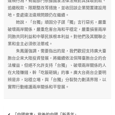
違規行為，有關部門依據國家法律法規對其採取罰款、
追繳稅款、限期整改等措施，並收回該企業閒置建設用
地。查處違法違規問題仍在繼續。
她說，「台獨」頑固分子謀「獨」言行惡劣，嚴重
破壞兩岸關係，嚴重危害台海和平穩定，嚴重損害兩岸
同胞共同利益和中華民族根本利益。對他們及其關聯企
業和金主必須依法懲戒。
朱鳳蓮強調，需要指出的是，我們歡迎支持廣大臺
胞台企來大陸投資發展，將繼續依法保障臺胞台企的合
法權益，但絕不允許支持「台獨」、破壞兩岸關係的人
在大陸賺錢，幹「吃飯砸鍋」的事。廣大台商台企要明
辨是非，站穩立場，與「台獨」分裂勢力劃清界限，以
實際行動維護兩岸關係和平發展。
文
「中國故事」背後的中國「新青年」