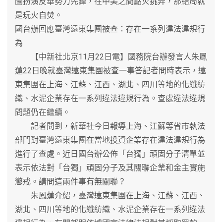
圖扮演反華勢力先鋒，在中美之間點火挑弄，那結局就
是玩火自焚。
國台辦回應臺灣遠東集團被查：存在一系列違法違規行
為
【中新社北京11月22日電】國務院台辦發言人朱鳳
蓮22日晚就臺灣遠東集團被查一事答記者問時表示，遠
東集團在上海、江蘇、江西、湖北、四川等地的化纖紡
織、水泥企業存在一系列違法違規行為。查處違法違規
問題仍在繼續。
記者問到，新華社今日報導上海、江蘇等省市執法
部門對臺灣遠東集團在當地投資企業存在違法違規行為
進行了查處。近日國台辦公佈「台獨」頑固分子清單並
表示依法對「台獨」頑固分子及其關聯企業和金主實施
懲戒。請問這兩件事有無關聯？
朱鳳蓮介紹，臺灣遠東集團在上海、江蘇、江西、
湖北、四川等地的化纖紡織、水泥企業存在一系列違法