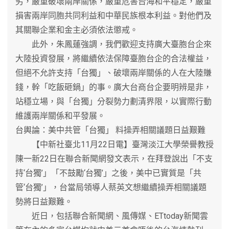
劣，嚴重破壞兩岸關係，嚴重危害台海和平穩定，嚴重
損害兩岸同胞共同利益和中華民族根本利益。對他們及
其關聯企業和金主必須依法懲戒。
此外，朱鳳蓮強調，我們歡迎支持廣大臺胞台企來
大陸投資發展，將繼續依法保障臺胞台企的合法權益，
但絕不允許支持「台獨」、破壞兩岸關係的人在大陸賺
錢，幹「吃飯砸鍋」的事。廣大台商台企要明辨是非，
站穩立場，與「台獨」分裂勢力劃清界限，以實際行動
維護兩岸關係和平發展。
台輿論：美中共管「台獨」 料操弄相關議題日益艱難
【中新社臺北11月22日電】臺灣淡江大學榮譽教授
陳一新22日在聯合新聞網發文表示，在拜登說出「不支
持‘台獨’」「不鼓勵‘台獨’」之後，美中已實質是「共
管‘台獨’」，台當局領導人蔡英文想繼續操弄相關議題
勢將日益艱難。
近日，包括聯合新聞網、風傳媒、ETtoday新聞雲