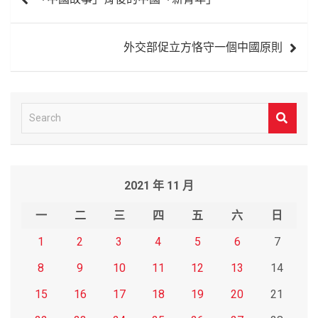
章
導
外交部促立方恪守一個中國原則
覽
S
e
a
r
2021 年 11 月
c
h
一
二
三
四
五
六
日
1
2
3
4
5
6
7
8
9
10
11
12
13
14
15
16
17
18
19
20
21