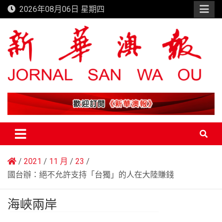
Skip
2026年08月06日 星期四
to
content
新華澳報
2021
11 月
23
國台辦：絕不允許支持「台獨」的人在大陸賺錢
海峽兩岸