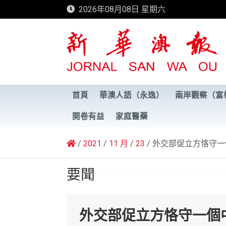
Skip
2026年08月08日 星期六
to
content
新華澳報
首頁
華澳人語（永逸）
兩岸觀察（富
開卷有益
家庭醫藥
2021
11 月
23
外交部促立方恪守一
要聞
外交部促立方恪守一個