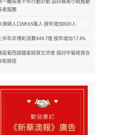
新一輪長者十年行動計劃 設四專責小組推動
長者服務
本澳總人口68.65萬人 按年增加600人
上半年非博彩消費444.7億 按年增加17.4%
灣區葡西語國家經貿交流會 探討中葡經貿合
作新路徑