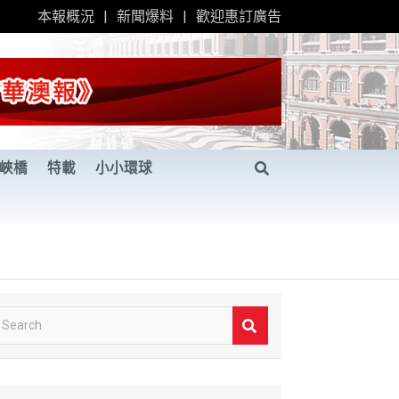
本報概況
新聞爆料
歡迎惠訂廣告
峽橋
特載
小小環球
S