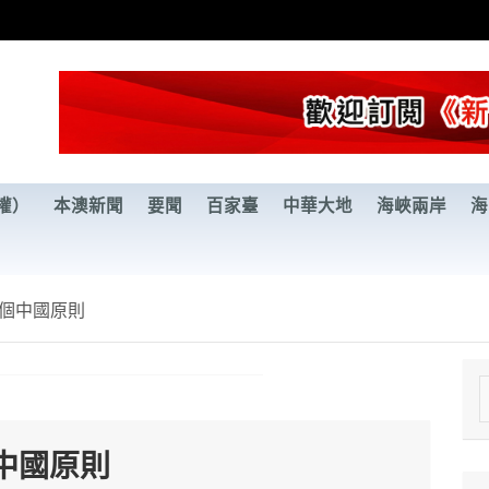
權）
本澳新聞
要聞
百家臺
中華大地
海峽兩岸
海
個中國原則
e
a
中國原則
r