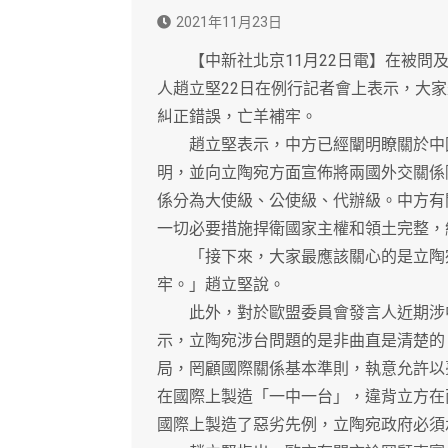
2021年11月23日
【中新社北京11月22日電】在被問及
人趙立堅22日在例行記者會上表示，大
糾正錯誤，亡羊補牢。
趙立堅表示，中方已經闡明瞭關於中國
明，並向立陶宛方面宣佈將兩國外交關係
係分為大使級、公使級、代辦級。中方有
一切必要措施捍衛國家主權和領土完整，
「接下來，大家最應該關心的是立陶宛
牢。」趙立堅說。
此外，對於歐盟委員會發言人近期涉中
示，立陶宛涉台問題的是非曲直是清楚的
局，罔顧國際關係基本準則，執意允許以
在國際上製造「一中一台」，違背立方在
國際上製造了惡劣先例，立陶宛政府必須