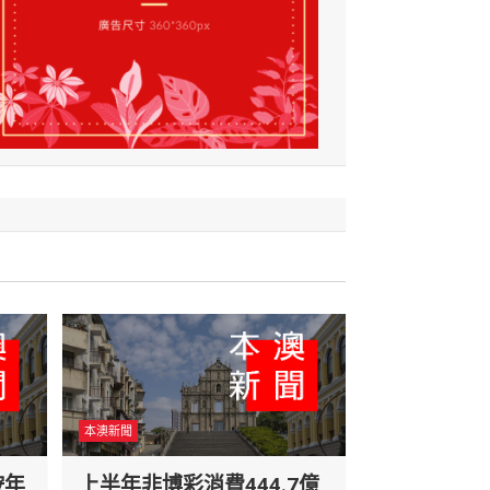
本澳新聞
按年
上半年非博彩消費444.7億