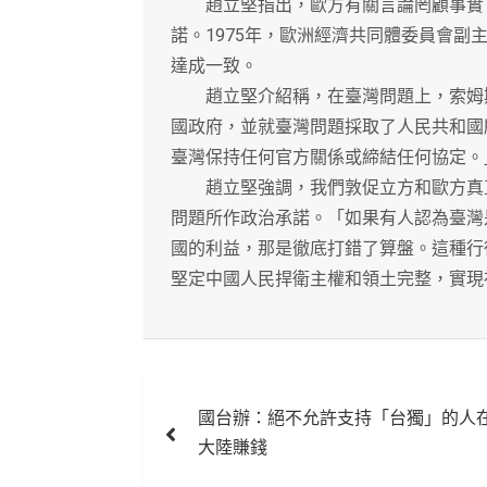
趙立堅指出，歐方有關言論罔顧事實，也
諾。1975年，歐洲經濟共同體委員會
達成一致。
趙立堅介紹稱，在臺灣問題上，索姆斯
國政府，並就臺灣問題採取了人民共和國
臺灣保持任何官方關係或締結任何協定。
趙立堅強調，我們敦促立方和歐方真正
問題所作政治承諾。「如果有人認為臺灣
國的利益，那是徹底打錯了算盤。這種行
堅定中國人民捍衛主權和領土完整，實現
文
國台辦：絕不允許支持「台獨」的人
章
大陸賺錢
導