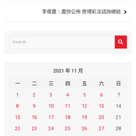
導
李偉農：盡快公佈 修博彩法諮詢總結
覽
S
e
a
r
2021 年 11 月
c
h
一
二
三
四
五
六
日
1
2
3
4
5
6
7
8
9
10
11
12
13
14
15
16
17
18
19
20
21
22
23
24
25
26
27
28