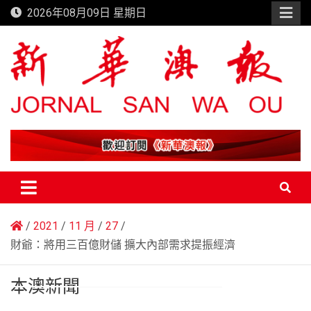
Skip
2026年08月09日 星期日
to
content
新華澳報
2021
11 月
27
財爺：將用三百億財儲 擴大內部需求提振經濟
本澳新聞