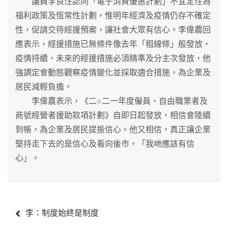
議員李良汪認同「電子消費優惠計劃」不宜定性為
福利政策及恆常性計劃，惟明年經濟及疫情仍存不確定
性，促請交待經援預案，讓社會大眾有信心。李偉農回
應表示，經援措施已無條件像去年「粗線條」般發放，
疫情持續，未來的經援措施必須精準及分主次發放，他
強調定會動態觀察疫情變化並採取適合措施，為企業及
居民減輕負擔。
李偉農表示，《二○二一年度僱員、自由職業者及
商號經營者援助款項計劃》自即日起發放，相信會陸續
到帳，為企業及居民提振信心。他又相信，真正讓企業
堅持走下去的是信心及看向後市，「我哋應該有信
心」。
文
李：制度始終是制度
章