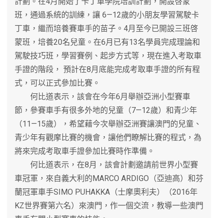
計劃。在4月開始了卡丁車學院培訓計劃，開設啓蒙
班，通過系統的訓練，讓 6—12歲的小朋友學習駕駛卡
丁車，繼而培養賽車手的苗子。4月至今已開設三班啓
蒙班，培養20名兒童。在6月已有13名學員完成理論和
駕駛技巧班，學習賽例、起步方式等，現在進入考取車
手證的階段， 預計在8月底能完成考取車手證的所有程
式，可以正式參加比賽。
何比道表示，該會在今年6月舉辦亞洲小型賽車
節，參賽車手有很多外地的兒童（7—12歲）和青少年
（11—15歲），希望藉今次舉辦亞洲賽讓澳門的兒童、
青少年有觀摩比賽的機會，讓他們瞭解比賽的程式，為
將來完成考取車手證參加比賽時作準備。
何比道表示，在8月，該會計劃邀請前世界小型賽
車冠軍，來自義大利的MARCO ARDIGO（亞迪高）和芬
蘭冠軍車手SIMO PUHAKKA（士摩奧利夫）（2016年
KZ世界賽第六名）來澳門，作一個交流，教導一些澳門