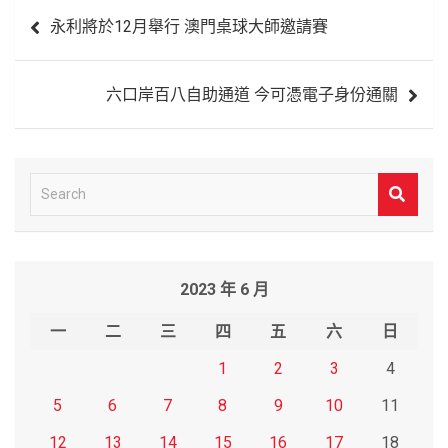
文
永利將於12月舉行 澳門桌球大師邀請賽
章
導
六口岸百八自助通道 今可憑電子身份通關
覽
S
e
a
r
2023 年 6 月
c
h
一
二
三
四
五
六
日
1
2
3
4
5
6
7
8
9
10
11
12
13
14
15
16
17
18