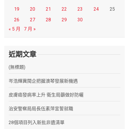
19
20
21
22
23
24
25
26
27
28
29
30
« 5 月
7 月 »
近期文章
(無標題)
岑浩輝冀閩企把握澳琴發展新機遇
皮膚癌發病率上升 衛生局籲做好防曬
治安警察局局長伍素萍宣誓就職
28個項目列入新批非遺清單