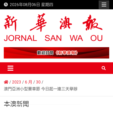
Skip
2026年08月06日 星期四
to
content
新華澳報
2023
6 月
30
澳門亞洲小型賽車節 今日起一連三天舉辦
本澳新聞