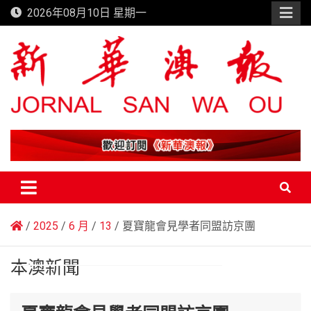
Skip
2026年08月10日 星期一
to
content
新華澳報
2025
6 月
13
夏寶龍會見學者同盟訪京團
本澳新聞