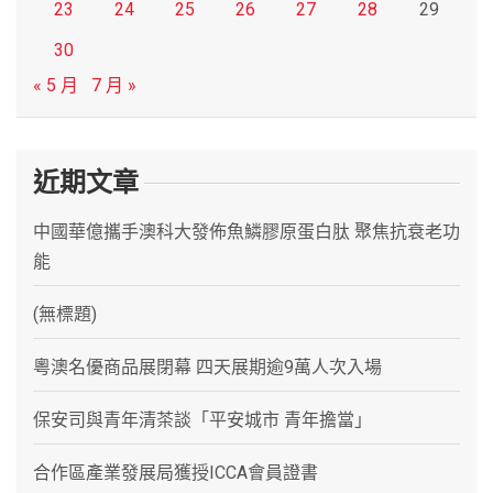
23
24
25
26
27
28
29
30
« 5 月
7 月 »
近期文章
中國華億攜手澳科大發佈魚鱗膠原蛋白肽 聚焦抗衰老功
能
(無標題)
粵澳名優商品展閉幕 四天展期逾9萬人次入場
保安司與青年清茶談「平安城市 青年擔當」
合作區產業發展局獲授ICCA會員證書