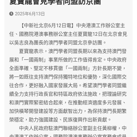
夏寶龍會見學者同盟訪京團
2025年6月13日
【中新社北京6月12日電】中央港澳工作辦公室主
任、國務院港澳事務辦公室主任夏寶龍12日在北京會見
以吳志良為團長的澳門學者同盟北京參訪團。
夏寶龍表示，澳門學者同盟長期以來為支持澳門發
展和「一國兩制」事業所做的工作值得肯定。中央政府
全面準確、堅定不移貫徹「一國兩制」方針長期不變，
將一如既往支持澳門保持獨特地位和優勢，深化國際交
往合作，更好融入國家發展大局。希望澳門學者同盟繼
續全力支持行政長官和特區政府依法施政，把理論研究
和澳門實際緊密結合起來，在推動經濟適度多元發展、
加快橫琴開發建設等方面獻智出力，為保持澳門長期繁
榮穩定，助力強國建設、民族復興作出新貢獻。
中央人民政府駐澳門聯絡辦公室副主任黃柳權，中
央港澳工作辦公室、國務院港澳事務辦公室室務會成員