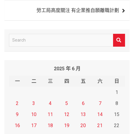
導
勞工局高度關注 有企業推自願離職計劃
覽
S
e
a
r
2025 年 6 月
c
h
一
二
三
四
五
六
日
1
2
3
4
5
6
7
8
9
10
11
12
13
14
15
16
17
18
19
20
21
22