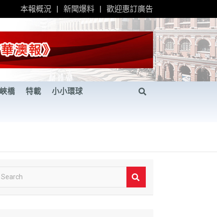
本報概況
新聞爆料
歡迎惠訂廣告
峽橋
特載
小小環球
S