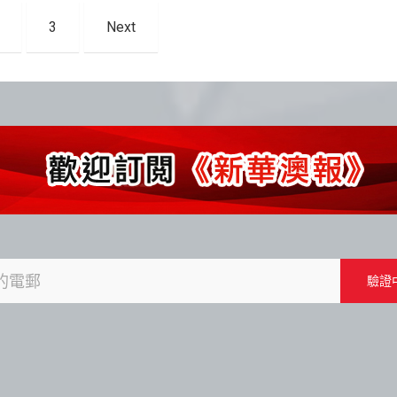
3
Next