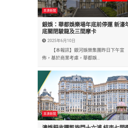
本澳新聞
銀娛：華都娛樂場年底前停運 新濠
底關閉駿龍及三間摩卡
2025年6月10日
【本報訊】銀河娛樂集團昨日下午宣
佈，基於商業考慮，華都娛…
本澳新聞
澳娛擬收購凱旋門十六浦 結束七間