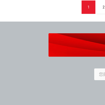
文
1
2
章
導
覽