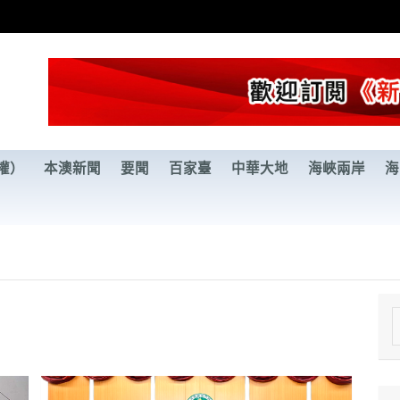
權）
本澳新聞
要聞
百家臺
中華大地
海峽兩岸
海
e
a
r