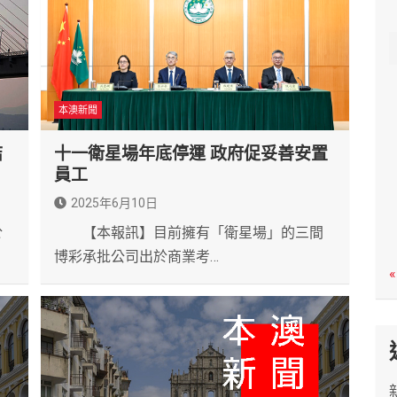
c
h
本澳新聞
結
十一衛星場年底停運 政府促妥善安置
員工
2025年6月10日
於
【本報訊】目前擁有「衛星場」的三間
博彩承批公司出於商業考…
«