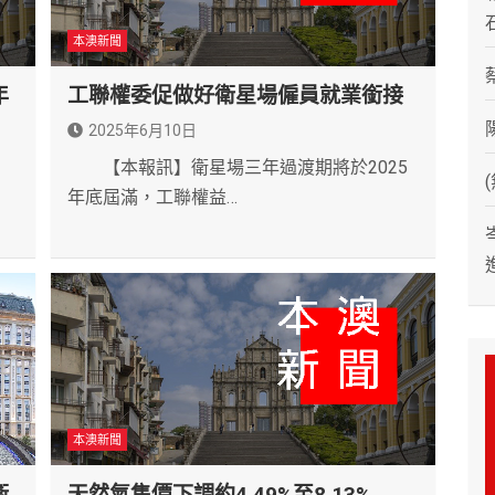
本澳新聞
年
工聯權委促做好衛星場僱員就業銜接
2025年6月10日
【本報訊】衛星場三年過渡期將於2025
年底屆滿，工聯權益…
本澳新聞
衞
天然氣售價下調約4.49%至8.13%