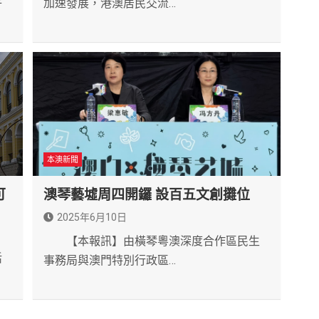
年
加速發展，港澳居民交流…
本澳新聞
可
澳琴藝墟周四開鑼 設百五文創攤位
2025年6月10日
【本報訊】由橫琴粵澳深度合作區民生
活
事務局與澳門特別行政區…