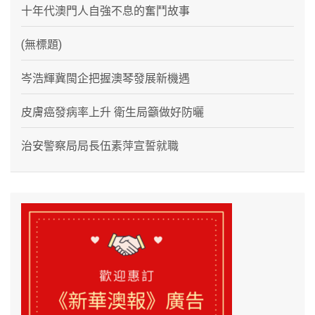
十年代澳門人自強不息的奮鬥故事
(無標題)
岑浩輝冀閩企把握澳琴發展新機遇
皮膚癌發病率上升 衛生局籲做好防曬
治安警察局局長伍素萍宣誓就職