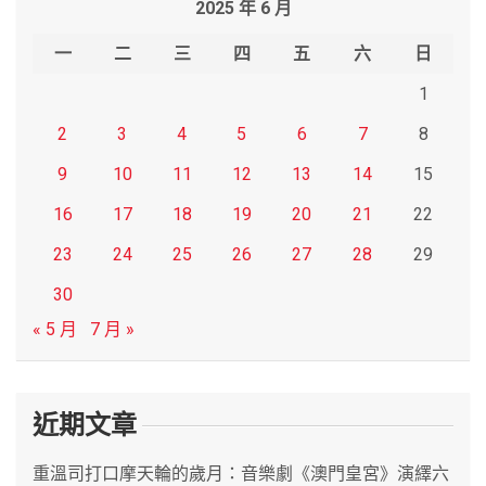
2025 年 6 月
c
h
一
二
三
四
五
六
日
1
2
3
4
5
6
7
8
9
10
11
12
13
14
15
16
17
18
19
20
21
22
23
24
25
26
27
28
29
30
« 5 月
7 月 »
近期文章
重溫司打口摩天輪的歲月：音樂劇《澳門皇宮》演繹六