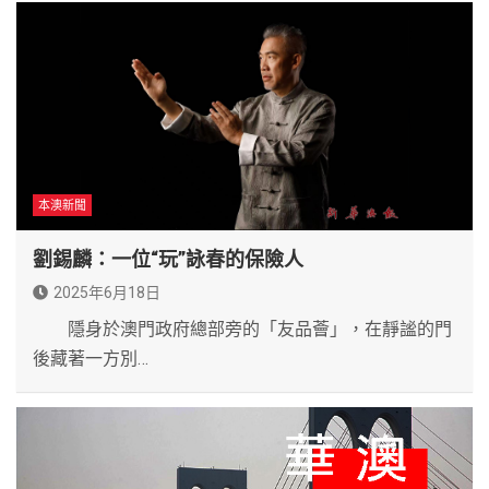
本澳新聞
劉錫麟：一位“玩”詠春的保險人
2025年6月18日
隱身於澳門政府總部旁的「友品薈」，在靜謐的門
後藏著一方別…