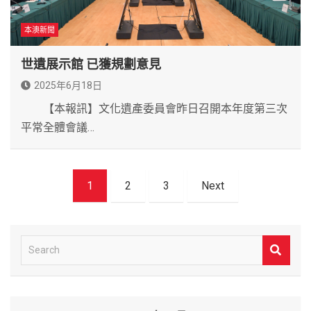
本澳新聞
世遺展示館 已獲規劃意見
2025年6月18日
【本報訊】文化遺產委員會昨日召開本年度第三次
平常全體會議…
文
1
2
3
Next
章
導
覽
S
e
a
r