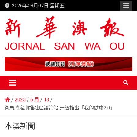
Skip
2026年08月07日 星期五
to
content
新華澳報
2025
6 月
13
衛局將定期推社區諮詢站 升級推出「我的健康2.0」
本澳新聞