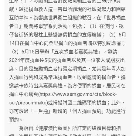
生命！」，彰顯捐血者對挽救需輸血者的生命所作貢
獻，頌揚捐血救人這一善舉所體現的社區凝聚力和團結
互助精神。為響應世界衛生組織的號召，在「世界捐血
者日」期間將舉辦系列活動，包括：（1）在澳門、氹
仔各街道的燈柱上懸掛無償捐血的宣傳旗幟；（2）6月
14日在捐血中心向登記捐血的捐血者贈送特別紀念品；
（3）6月15日舉辦「五次捐血者嘉奬典禮」，邀請
2024年度捐血達5次的捐血者以及其一位家人或朋友出
席。目的是鼓勵捐血者持續定期捐血，尤其是年青人加
入捐血行列和成為常規捐血者，收到邀請的捐血者，攜
邀請卡依時出席嘉獎典禮。為方便預約捐血，居民可在
捐血中心網頁(https://www.ssm.gov.mo/cts/blook-
ser/preson-make)或掃描附圖二維碼預約捐血；此外，
亦可透過「一戶通」新增的「個人捐血預約」功能進行
預約。
為落實《健康澳門藍圖》所訂定的總體目標和指