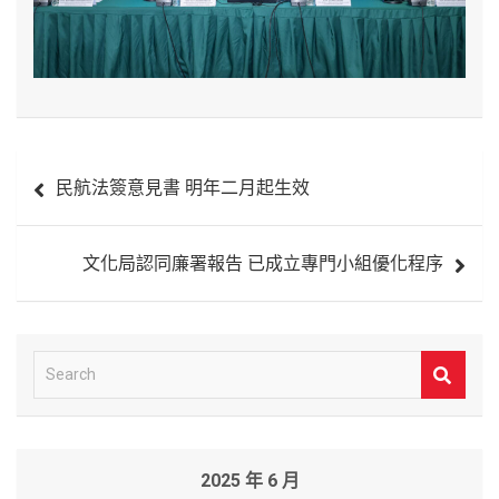
文
民航法簽意見書 明年二月起生效
章
導
文化局認同廉署報告 已成立專門小組優化程序
覽
S
e
a
r
2025 年 6 月
c