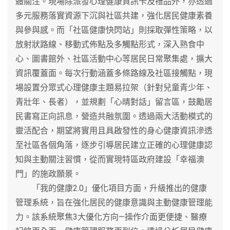
體關注。現場除派發心理健康資訊卡及禮品外，亦透過
多元服務落實資源下沉與社區共建，強化居民健康素養
與參與感。而「社區健康快閃站」則採取彈性策略，以
放射狀路線、移動式佈點及多觸點形式，深入熟食中
心、圖書館外、社區活動中心等居民日常聚集處，擴大
資訊覆蓋面。每次行動涵蓋多條路線及社區接觸點，現
場設置分眾式心理健康主題易拉架（針對兒童青少年、
青壯年、長者），並規劃「心晴對話」留言區，鼓勵居
民書寫正向訊息，營造共融氛圍。透過兩大活動模式的
靈活配合，期望將實用且具啟發性的身心健康資訊滲透
至社區各個角落，逐步引導居民建立正確的心理健康認
知與主動關注習慣，從而實現特區政府建設「幸福澳
門」的施政願景。
「我的健康2.0」優化項目方面，升級推出的健康
管理系統，旨在強化居民的健康意識與主動健康管理能
力。該系統聚焦3大優化方向—操作介面更便捷、醫療