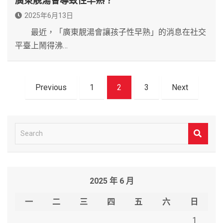
廣東靚湯會導致性早熟？
2025年6月13日
最近，「廣東靚湯會讓孩子性早熟」的消息在社交
平臺上鬧得沸…
文
Previous
1
2
3
Next
章
導
覽
S
e
a
r
2025 年 6 月
c
h
一
二
三
四
五
六
日
1