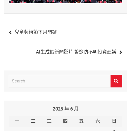
文
兒童藝術節下月開鑼
章
導
AI生成假新聞影片 警籲防不明投資建議
覽
S
e
a
r
2025 年 6 月
c
h
一
二
三
四
五
六
日