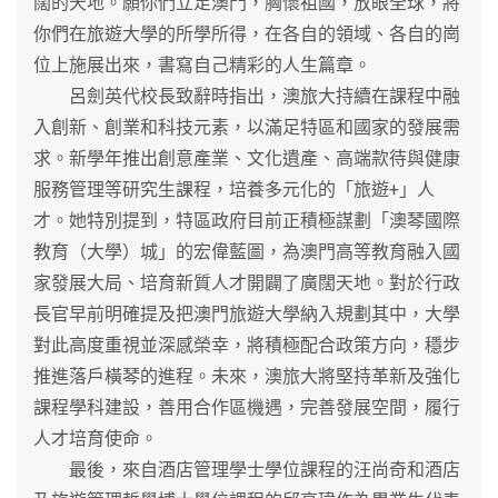
闊的天地。願你們立足澳門，胸懷祖國，放眼全球，將
你們在旅遊大學的所學所得，在各自的領域、各自的崗
位上施展出來，書寫自己精彩的人生篇章。
呂劍英代校長致辭時指出，澳旅大持續在課程中融
入創新、創業和科技元素，以滿足特區和國家的發展需
求。新學年推出創意產業、文化遺產、高端款待與健康
服務管理等研究生課程，培養多元化的「旅遊+」人
才。她特別提到，特區政府目前正積極謀劃「澳琴國際
教育（大學）城」的宏偉藍圖，為澳門高等教育融入國
家發展大局、培育新質人才開闢了廣闊天地。對於行政
長官早前明確提及把澳門旅遊大學納入規劃其中，大學
對此高度重視並深感榮幸，將積極配合政策方向，穩步
推進落戶橫琴的進程。未來，澳旅大將堅持革新及強化
課程學科建設，善用合作區機遇，完善發展空間，履行
人才培育使命。
最後，來自酒店管理學士學位課程的汪尚奇和酒店