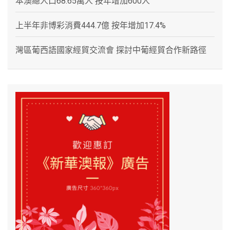
本澳總人口68.65萬人 按年增加600人
上半年非博彩消費444.7億 按年增加17.4%
灣區葡西語國家經貿交流會 探討中葡經貿合作新路徑