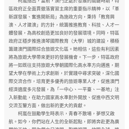
柯嵐指出，當前，澳門正處於發展的關鍵時期，特
區政府正全面貫徹落實習主席的重要指示精神，以「革
新謀發展、奮進開新局」為施政方向，秉持「教育興
澳、人才建澳」的方針，統籌推進教育、科技、人才一
體發展，為高校創造更加良好的發展環境。同時，特區
政府正穩步推進澳琴國際教育（大學）城的建設，積極
籌建澳門國際綜合旅遊文化區。她相信，這些有利因素
將為旅遊大學帶來更好的發展機會。下一步，特區政府
將一如既往支持旅遊大學朝國際化高水準方向邁進，期
望大學在學術上力求創新，於實踐中尋求突破，深化國
際交流合作，培育更多優秀的旅遊專業人才，促進澳門
經濟適度多元發展，為「一中心、一平臺、一基地」注
入新動能，在助力國家高水準對外開放、促進中西文明
交流互鑒方面，做出新的更大的貢獻。
柯嵐在鼓勵學生時表示，青春不散場，夢想又啟
航。如今，你們站在人生的全新起點，即將奔赴更為廣