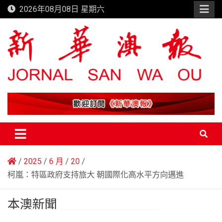
Skip
2026年08月08日 星期六
to
content
新華澳報
2025
6 月
20
柯嵐：特區政府支持旅大 朝國際化高水平方向邁進
本澳新聞