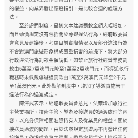
的權益，向業界發出應遵指引，是比較合適的處理方
法。
至於處罰制度，最初文本建議罰款金額大幅增加，
而且勸價規定沒有包括關於導遊違法行為，經聽取委員
會意見及建議後，考慮目前實際情況以及部分違法行為
不會對澳門旅遊形象構成嚴重損害的前提下，將大部分
行政違法行為罰款金額調低，如禁止旅行社經營業務罰
款由5萬至7萬澳門元降至1萬至2萬澳門元，而導遊執行
職務時未佩戴導遊證罰款由1萬至2萬澳門元降至2千元
至1萬澳門元。此外勸解制度中，增加了導遊實施若干
違法行為的過渡規定。
陳澤武表示，經聽取委員會意見，法案增加旅行社
主營業場所、技術主管、導遊及接送員的過渡處理等內
容，以充分保障相關准照持有人及從業員的權益。關於
接送員過渡的問題，由於法案規定旅遊局不再發出任何
接送員工作證或為將之續期，委員會與提案人進行深入