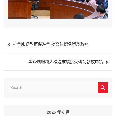
文
社會服務教育促進會 提交候選名單及政綱
章
導
黑沙環服務大樓週末續接受聲請發放申請
覽
S
e
a
r
2025 年 6 月
c