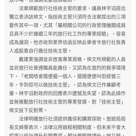
法案規範旅行社技術主管的要求，議員林宇滔提出
獨立表決該條文，指技術主管只須符合法案提出的三項
要件其中一項，尤其「屬相關公司的行政管理機關成員
且具不少於連續三年的旅行社工作的專業經驗」，容易
成為漏洞，他亦收到業界信函反映此舉會令旅行社負責
人或股東自行擔任技術主管。
戴建業強調並非放寬專業資格，條文所規範的人員
並非旅行社普通職員能擔任，又認為在激烈的競爭環境
下，「老闆唔會隨便擺一個人，隨隨便便叫佢經營三
年，令到佢可以做技術主管」，認為條文已作兼顧考
量。林宇滔對政府的回應表示遺憾及失望，認為此操作
並無推動旅行社技術主管的專業發展，對「技術主管」
條文投下反對票。
法律明確旅行社須提供擔保和購買保險。旅遊局局
長文綺華表示，法律沿用過程相關制度，但未來不會大
幅度以倍計調升有關費用，預計屬輕微調升。她又稱，