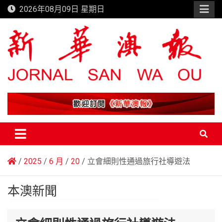
Skip
2026年08月09日 星期日
to
content
新華澳報
2025
6 月
20
立會細則性通過旅行社導遊法
本澳新聞