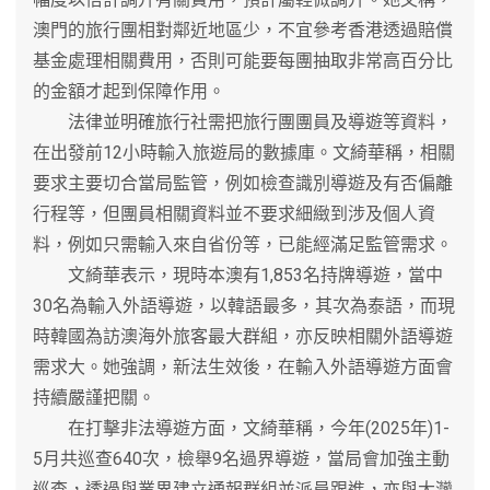
澳門的旅行團相對鄰近地區少，不宜參考香港透過賠償
基金處理相關費用，否則可能要每團抽取非常高百分比
的金額才起到保障作用。
法律並明確旅行社需把旅行團團員及導遊等資料，
在出發前12小時輸入旅遊局的數據庫。文綺華稱，相關
要求主要切合當局監管，例如檢查識別導遊及有否偏離
行程等，但團員相關資料並不要求細緻到涉及個人資
料，例如只需輸入來自省份等，已能經滿足監管需求。
文綺華表示，現時本澳有1,853名持牌導遊，當中
30名為輸入外語導遊，以韓語最多，其次為泰語，而現
時韓國為訪澳海外旅客最大群組，亦反映相關外語導遊
需求大。她強調，新法生效後，在輸入外語導遊方面會
持續嚴謹把關。
在打擊非法導遊方面，文綺華稱，今年(2025年)1-
5月共巡查640次，檢舉9名過界導遊，當局會加強主動
巡查，透過與業界建立通報群組並派員跟進，亦與大灣