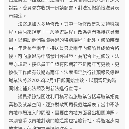
討論，委員會亦收到一份請願書，對法案撤銷接送員表
示關注。
法案還加入多項修改，其中一項修改是設立轉職課
程，由原來規定「一般導遊課程」改為專門為接送員開
辦，以協助他們轉職導遊的特別課程；此外，修讀時間
由一年延長至兩年，接送員只要兩年內修讀且成績合格
後，可向旅遊局申請發出導遊證。為配合上述修改，法
案亦規定，接送員工作證有限期若不足兩年可更換，更
換後工作證有效期為兩年。法案規定旅行社預報及導遊
職業法將於2026年2月1日起開始生效，以預留足夠時
間制定補充法規及對新法進行宣傳。
議員梁孫旭關注利用橫琴為旅遊業包括導遊業拓寬
業務及就業空間，經濟財政司司長戴建業表示當中牽涉
內地市場准入的問題，需要由內地方面發出相關牌照，
本澳會爭取內地對澳門旅遊業包括旅行社、導遊逐步開
放市場，但強調需要通過磋商。