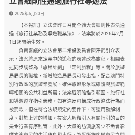
立會細則性通過旅行社導遊法
2025年6月20日
【本報訊】立法會昨日召開全體大會細則性表決通
過《旅行社業務及導遊職業法》，法案將於2026年2月
1日起開始生效。
負責審議的立法會第二常設委員會陳澤武引介表
示，法案將原來定義中的遊程的表述改為旅程，相關表
述同步調整為「旅程計劃」「定制旅程」等。關於旅遊
局局長的職權，新增旅遊局局長可發出指，配合澳門特
別行政區的旅遊業發展、確保旅遊形象或維護與旅遊範
疇相關的公共利益所需；法案還明確指引範圍、旅行社
和導遊遵守指引義務，如有違反可構成行政違法行為而
被罰款，但在符合法規規定的要件下，可適用勸解制
度。對於上述的增加，提案人解釋引入有關指引的目的
是令行業有序監管，此外，大量的訪澳旅客少不免會影
響本澳市民的生活作息與出行，為平衡旅客輿市民之間