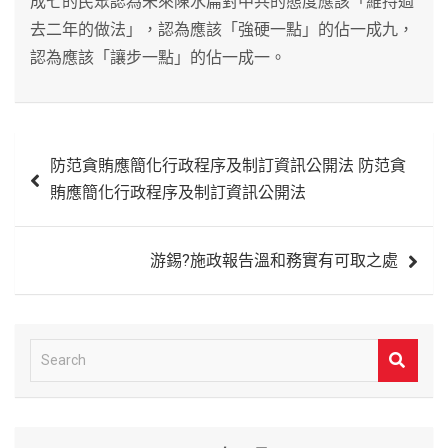
成七的民眾認為未來陳水扁對中共的態度應該「維持過
去二年的做法」，認為應該「強硬一點」的佔一成九，
認為應該「讓步一點」的佔一成一。
文
防范貪賄應簡化行政程序及制訂資訊公開法 防范貪
章
賄應簡化行政程序及制訂資訊公開法
導
覽
游錫?施政報告溫和務實有可取之處
S
e
a
r