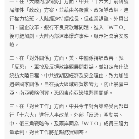
一、在「大陸內部情勢」方面，中共「十六大」前研議
局部性「政改」方案，並藉由各級黨、政領導改組，進
行權力接班。大陸經濟持續成長，但產業調整、外貿出
口、國企改革、銀行不良貸款等問題，進入「ＷＴＯ」
後可能加劇。大陸內部連串爆炸事件，顯示社會治安嚴
峻。
二、在「對外關係」方面，美、中關係持續改善，就
「反恐」、軍控及反擴散議題展開對話，並訂定布什總
統訪大陸日程。中共近期因經濟及安全理由，致力加強
週邊國家關係，旨在擴大區域經貿影響力，防止暴露中
亞、南亞戰略側翼，恐固東南亞邊境鄰國關係。
三、在「對台工作」方面，中共今年對台策略受內部舉
行「十六大」進行人事改革、外部「反恐」牽動美、
中、俄三角戰略佈，及兩岸同為「ＷＴＯ」成員三股力
量牽制，對台工作將愈趨務實細密。