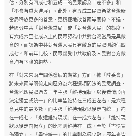
估，分別有四成七和五成二的民眾認為「差不多」和
「不會有重大進展」。此外，有五成二民眾希望台灣新
當局釋放更多的善意、更積極地改善兩岸關係。不過，
若區分中共「對台灣當局」或「對台灣人民」的態度，
有六成六至七成以上的民眾認為中共對台灣當局是具敵
意的，而認為中共對台灣人民具有敵意的民眾則約佔四
成七。和前年比較，民眾感受中共政府及人民對台方敵
意均有下降的趨勢。
在「對未來兩岸關係發展的期望」方面，據「陸委會」
將未來兩岸關係走向區分為六種選項問法的民意調查，
台灣地區民眾過去一年主張「維持現狀，以後看情形再
決定獨立或統一」的比率皆維持在三成五左右，是六種
意見中的最多數。而主張「維持現狀以後走向統一」約
在一成七，「永遠維持現狀」在一成六左右，「維持現
狀以後走向獨立」的比率則維持在一成，至於「盡快宣
佈獨立」、「盡快統一」的比率則為極少數，歷年來皆