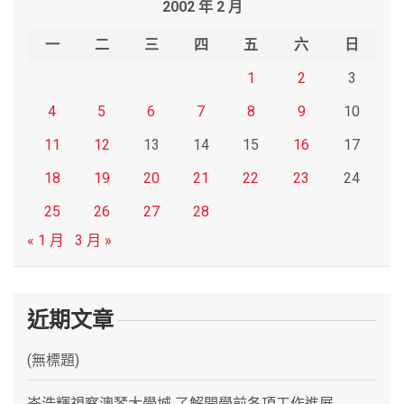
2002 年 2 月
c
h
一
二
三
四
五
六
日
1
2
3
4
5
6
7
8
9
10
11
12
13
14
15
16
17
18
19
20
21
22
23
24
25
26
27
28
« 1 月
3 月 »
近期文章
(無標題)
岑浩輝視察澳琴大學城 了解開學前各項工作進展