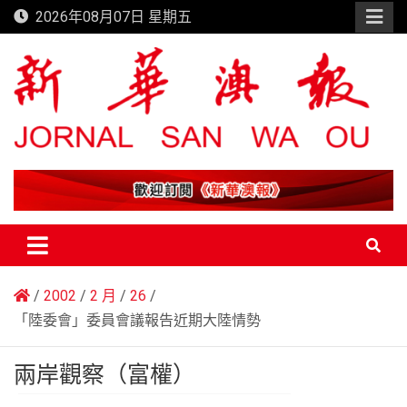
Skip
2026年08月07日 星期五
to
content
新華澳報
2002
2 月
26
「陸委會」委員會議報告近期大陸情勢
兩岸觀察（富權）