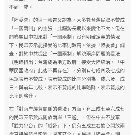
不到一成。
「陸委會」的這一報告又認為，大多數台灣民眾不贊成
「一國兩制」的主張，此趨勢長期以來變化不大。但在
問卷題目中如果對「一國兩制」沒有明確定義的情況
下，民眾表示能接受的比率則較高。依據「陸委會」調
查，對於中共提出「一國兩制」解決兩岸問題的看法
〔明確指出：台灣成為地方政府，接受大陸統治，「中
華民國政府」此後不再存在〕，分別有七成四及七成的
民眾表示不贊成，表示贊成的比率分別為一成六及一成
三。與前年比較，表示不贊成的比率略降，表示贊成的
比率則略升。
在「對兩岸經貿關係的看法」方面，有三成七至六成七
的民眾表示贊成開放兩岸「三通」，但在中共不放棄
「武力犯台」的「威脅」下，仍有五成左右擔心開放兩
岸直接通航會影響「國家安全」。另據「陸委會」調