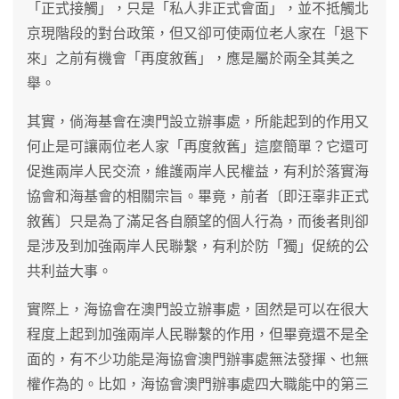
「正式接觸」，只是「私人非正式會面」，並不抵觸北
京現階段的對台政策，但又卻可使兩位老人家在「退下
來」之前有機會「再度敘舊」，應是屬於兩全其美之
舉。
其實，倘海基會在澳門設立辦事處，所能起到的作用又
何止是可讓兩位老人家「再度敘舊」這麼簡單？它還可
促進兩岸人民交流，維護兩岸人民權益，有利於落實海
協會和海基會的相關宗旨。畢竟，前者〔即汪辜非正式
敘舊〕只是為了滿足各自願望的個人行為，而後者則卻
是涉及到加強兩岸人民聯繫，有利於防「獨」促統的公
共利益大事。
實際上，海協會在澳門設立辦事處，固然是可以在很大
程度上起到加強兩岸人民聯繫的作用，但畢竟還不是全
面的，有不少功能是海協會澳門辦事處無法發揮、也無
權作為的。比如，海協會澳門辦事處四大職能中的第三