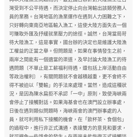
灣受到不公平待遇，而決定停止向台灣輸出該類勞務人
員的業務。台灣地區的漁業運作在遇到人力困難之下，
只好轉向東南亞地區輸入漁工，這使大陸方面失去一個
可賺取外匯及抒緩就業壓力的途徑。誠然，台灣當局苛
待大陸漁工，這是事實，國台辦的決定也是維護大陸漁
工權益的正當之舉。但問題是，如果在事情發生之前，
兩岸之間能有一個適當的渠道，及早討論大陸漁工的待
遇問題〔不單止是工薪福利待遇，還包括上岸活動自由
等政治權利〕，有關問題就不會越積越重，更不會終不
得不被迫以「雙輸」的手法來處理。當然，造成這種狀
況，是因為陳水扁拒不承認「一中」原則，致使海峽兩
會停止了接觸對話。如果海基會也在澳門設立辦事處，
日後在遇到類似問題時，海峽兩會的澳門辦事處的人
員，就可利用私下接觸的機會，在「飲杯茶、食個包」
的過程中，進行非正式溝通，表達雙方的意見和要求，
就可避免一些誤會的發生。在兩岸未能恢復正式接觸談