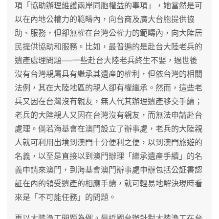
項「協助辦理維護兩岸同胞權益的事項」，她當然是可
以在內地公權力的範疇內，向台商及廣大台胞提供協
助、服務，但卻無權在台灣公權力的範疇內，向大陸居
民提供協助和服務。比如，最普遍的是赴台大陸老兵的
遺產處理問題──一些赴台大陸老兵終生不娶，過世後
沒有台灣親屬具有繼承其遺產的權利，但依台灣的相關
法例，其在大陸地區的親人卻有權繼承。然而，這些老
兵又因在台灣沒有親友，無人代其辦理遺產移交手續；
老兵的大陸親人又因在台灣沒有親友，而無法申請赴台
處理。倘若海基會在澳門設立了辦事處，老兵的大陸親
人就可利用出境到澳門十分便利之便，以到澳門旅遊的
名義，以至是直接以到澳門辦理「繼承遺產手續」的名
義申請來澳門，到海基會澳門辦事處申辦包括公証書認
証在內的領受遺產的相應手續，就可輕易地解決現時看
來是「不可能任務」的問題。
再以大陸漁工問題為例。最近國台辦針對大陸漁工在台