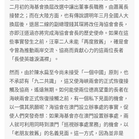
二月初的海基會換屆改選中讓出董事長職務，由蕭萬長
接替之；而在大陸方面，也有傳說謂明年三月全國人大
換屆後，退居二線的副總理錢其琛將改任海協會會長，
亦即汪道涵亦將完成海協會會長的歷史使命。如果在這
些事實發生之前，汪辜二人未能「再度敘舊」，確是會
令曾為推動兩岸交流、協商而貢獻心力的這兩位長者
「長使英雄淚滿襟」。
然而，由於陳水扁至今尚未接受「一個中國」原則，也
不承認有「九二共識」，這又使海峽兩會的正式恢復接
觸及協商，遙遠無期。如何能使兩位德高望重的長者在
海峽兩會正式恢復接觸之前，有一個私下見面的機會，
以一償其夙願呢？海協會在澳門設立辦事處的事實，促
使人們突發奇想：如果海基會亦在澳門設置辦事處，兩
人就可利用同時到澳門「巡視辦事處業務」的機會，以
「老朋友敘舊」的名義見面。這一方式，因為並非是