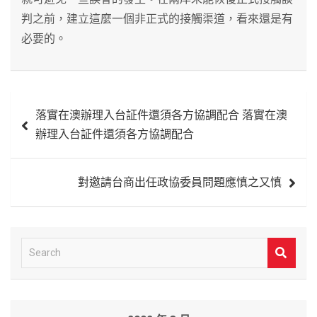
判之前，建立這麼一個非正式的接觸渠道，看來還是有
必要的。
文
落實在澳辦理入台証件還須各方協調配合 落實在澳
章
辦理入台証件還須各方協調配合
導
覽
對邀請台商出任政協委員問題應慎之又慎
S
e
a
r