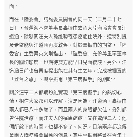
面。
而在「陸委會」諮詢委員開會的同一天〔二月二十七
日〕，台灣海基會董事長辜振甫去函大陸海協會會長汪
道涵，除慰問汪夫人孫維聰罹患癌症住院外，還特別提
及希望能與汪道涵再度敘舊。對於辜振甫的期望，「陸
委會」主委蔡英文則指出，「陸委會」充份尊重辜董事
長的關切態度，也期待雙方能早日見面復談。另外，汪
道涵日前也曾再度提出能在其有生之年，完成被擱置的
「登台之旅」、與辜振甫「第三度握手」的期盼。
關於汪辜二人都期盼能實現「第三度握手」的熱切心
情，相信大家都可以理解。這是因為，汪道涵、辜振甫
兩人都已八十多歲了，而且兩人的身體都欠佳，分別都
曾住院治療，而汪夫人的罹患癌症，又在驚醒二人：他
倆所餘下的時間，也都不多了。何況，目前兩岸都流傳
著兩人職務將會異動的消息，其中辜振甫將會在今年十