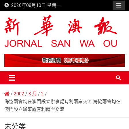
Skip
2026年08月10日 星期一
to
content
新華澳報
2002
3 月
2
海協兩會均在澳門設立辦事處有利兩岸交流 海協兩會均在
澳門設立辦事處有利兩岸交流
未分类