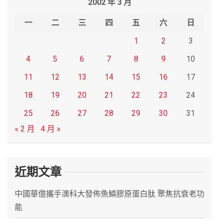
2002 年 3 月
c
h
一
二
三
四
五
六
日
1
2
3
4
5
6
7
8
9
10
11
12
13
14
15
16
17
18
19
20
21
22
23
24
25
26
27
28
29
30
31
« 2 月
4 月 »
近期文章
中國華億攜手澳科大發佈魚鱗膠原蛋白肽 聚焦抗衰老功
能