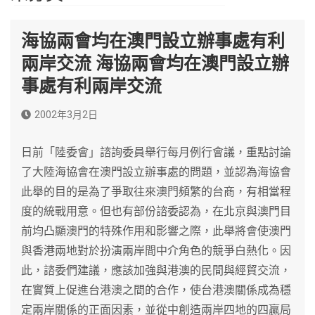
海協兩會均在澳門設立辦事處有利
兩岸交流 海協兩會均在澳門設立辦
事處有利兩岸交流
2002年3月2日
日前「陸委會」諮詢委員舉行每月例行會議，重點討論
了大陸海協會在澳門設立辦事處的問題，並認為海協會
此舉的目的是為了爭取往來澳門頻繁的台商，有相當程
度的統戰用意。但也有部份諮委認為，在北京與澳門目
前均凸顯澳門的特殊作用和影響之際，此舉將會使澳門
與香港兩地對於扮演兩岸間中介角色的競爭白熱化。因
此，諮委們建議，應該加強與港澳的民間與經貿交流，
在實質上促進台港澳之間的合作，使台港澳關係成為穩
定兩岸關係的正面因素，並從中創造兩岸四地的四贏局