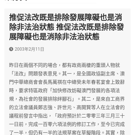
推促法改既是排除發展障礙也是消
除非法治狀態 推促法改既是排除發
展障礙也是消除非法治狀態
2003年2月11日
昨日在兩個不同的場合，都有政商兩棲的重頭人物就
「法改」問題發表意見。其一，是全國政協副主席、澳
門中華總商會會長馬萬祺在中總癸未年春茗宴會上致辭
時，要求特區政府「加快修改妨礙澳門發展的各項法
規，為社會的發展排除絆腳石」。其二，是來自工商界
的立法會議員鄭志強、許世元、高開賢等人在立法會的
議程前發言中指出，「政府預計於二零零三年三月三十
一日前，完成一百零六項法例的修訂工作，至今已完成
了一半，但仍有一半的法規草案在草擬階段。其實，除