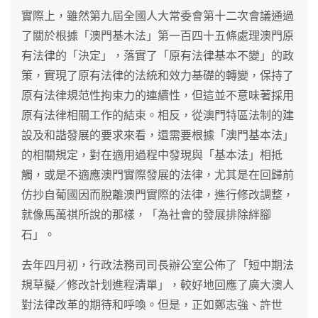
實際上，雖然第九屆全國人大常委會第十二次會議通過
了關於根據「澳門基木法」第一百四十五條處理澳門原
有法律的「決定」，落實了「原有法律基本不變」的政
策，實現了原有法律的法統和效力基礎的轉變，保持了
原有法律規范性拘束力的連續性，但這並不意味著採用
原有法律相關工作的結束。相反，從澳門特區法制的建
設及和諧發展的要求來看，還需要根據「澳門基本法」
的相關規定，對在適用過程中發現與「基本法」相抵
觸，或是不適應澳門實際發展的法律，尤其是在回歸前
仿抄自葡國因而脫離澳門實際的法律，進行修改調整，
就像馬萬祺所說的那樣，「為社會的發展排除絆腳
石」。
去年四月初，行政法務司司長辦公室公佈了「短中期法
規草擬／修改計划進程清單」，較好地回應了廣大澳人
對法律改革的期待和呼喚。但是，正如鄭志強、許世