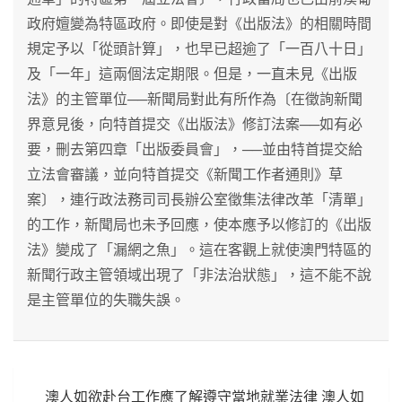
政府嬗變為特區政府。即使是對《出版法》的相關時間
規定予以「從頭計算」，也早已超逾了「一百八十日」
及「一年」這兩個法定期限。但是，一直未見《出版
法》的主管單位──新聞局對此有所作為〔在徵詢新聞
界意見後，向特首提交《出版法》修訂法案──如有必
要，刪去第四章「出版委員會」，──並由特首提交給
立法會審議，並向特首提交《新聞工作者通則》草
案〕，連行政法務司司長辦公室徵集法律改革「清單」
的工作，新聞局也未予回應，使本應予以修訂的《出版
法》變成了「漏網之魚」。這在客觀上就使澳門特區的
新聞行政主管領域出現了「非法治狀態」，這不能不說
是主管單位的失職失誤。
文
澳人如欲赴台工作應了解遵守當地就業法律 澳人如