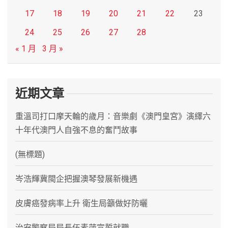
17
18
19
20
21
22
23
24
25
26
27
28
« 1 月
3 月 »
近期文章
重溫司打口摩天輪的歲月：音樂劇《澳門皇宮》演繹六
十年代澳門人自強不息的奮鬥故事
(無標題)
岑浩輝冀閩企把握澳琴發展新機遇
皮膚癌發病率上升 衛生局籲做好防曬
治安警察局局長伍素萍宣誓就職