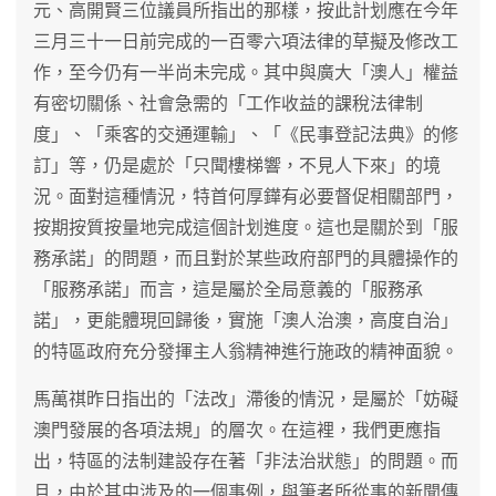
元、高開賢三位議員所指出的那樣，按此計划應在今年
三月三十一日前完成的一百零六項法律的草擬及修改工
作，至今仍有一半尚未完成。其中與廣大「澳人」權益
有密切關係、社會急需的「工作收益的課稅法律制
度」、「乘客的交通運輸」、「《民事登記法典》的修
訂」等，仍是處於「只聞樓梯響，不見人下來」的境
況。面對這種情況，特首何厚鏵有必要督促相關部門，
按期按質按量地完成這個計划進度。這也是關於到「服
務承諾」的問題，而且對於某些政府部門的具體操作的
「服務承諾」而言，這是屬於全局意義的「服務承
諾」，更能體現回歸後，實施「澳人治澳，高度自治」
的特區政府充分發揮主人翁精神進行施政的精神面貌。
馬萬祺昨日指出的「法改」滯後的情況，是屬於「妨礙
澳門發展的各項法規」的層次。在這裡，我們更應指
出，特區的法制建設存在著「非法治狀態」的問題。而
且，由於其中涉及的一個事例，與筆者所從事的新聞傳