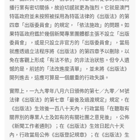
播行業有密切關係，故迫切感就更為強烈。它就是澳門
特區政府並未按照被採用為特區法律的《出版法》的第
四章「出版委員會」的規定，「依法施政」的問題。如
果特區政府鑑於幾個新聞專業團體都主張不設立「出版
委員會」，或是只設立非官方的「出版委員會」，當局
就應透過立法程序將《出版法》的第四章予以刪除，以
免在客觀上形成「有法不依」的非法治狀態。但令人遺
憾的是，前述的「法改進度清單」，並未將《出版法》
開列進去，這應可算是一個嚴重的行政失誤。
實際上，一九九零年八月六日頒佈的第七／九零／Ｍ號
法律《出版法》的第七章「最後及過渡規定」規定，在
《出版法》生效後一百八十天內，行政當局「在聽取有
關界別的專業人士及如有的有關社團之意見後」，公佈
《新聞工作者通則》；在《出版法》生效日起六十天
內，行政當局公佈《出版登記規章》；在《出版法》生