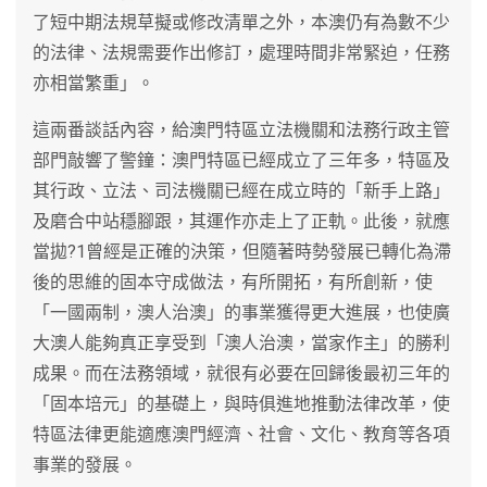
了短中期法規草擬或修改清單之外，本澳仍有為數不少
的法律、法規需要作出修訂，處理時間非常緊迫，任務
亦相當繁重」。
這兩番談話內容，給澳門特區立法機關和法務行政主管
部門敲響了警鐘：澳門特區已經成立了三年多，特區及
其行政、立法、司法機關已經在成立時的「新手上路」
及磨合中站穩腳跟，其運作亦走上了正軌。此後，就應
當拋?1曾經是正確的決策，但隨著時勢發展已轉化為滯
後的思維的固本守成做法，有所開拓，有所創新，使
「一國兩制，澳人治澳」的事業獲得更大進展，也使廣
大澳人能夠真正享受到「澳人治澳，當家作主」的勝利
成果。而在法務領域，就很有必要在回歸後最初三年的
「固本培元」的基礎上，與時俱進地推動法律改革，使
特區法律更能適應澳門經濟、社會、文化、教育等各項
事業的發展。