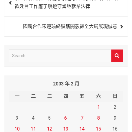
章
欲赴台工作應了解遵守當地就業法律
導
覽
國親合作宋楚瑜終腦筋開竅顧全大局展現誠意
S
e
a
r
2003 年 2 月
c
h
一
二
三
四
五
六
日
1
2
3
4
5
6
7
8
9
10
11
12
13
14
15
16