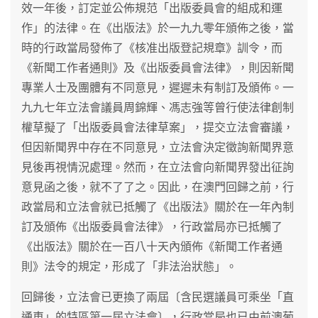
效一年後，訂定並公佈規范「出版委員會的組成和運
作」的法律。在《出版法》於一九九零年頒佈之後，當
時的行政當局發佈了《核准出版登記規章》訓令，而
《新聞工作者通則》及《出版委員會法律》，則因新聞
專業人士及團體有不同意見，遲遲未有制訂及頒佈。一
九九七年立法會議員周錦輝、馮志強等曾行使法律創制
權草擬了「出版委員會法律草案」，提交立法會審議，
但因新聞界中存在不同意見，立法會決定徵詢新聞界意
見後再視情況處理。然而，在立法會向新聞界發出征詢
意見函之後，就不了了之。因此，在澳門回歸之前，行
政當局和立法會就已抵觸了《出版法》關於在一年內制
訂及頒佈《出版委員會法律》，行政當局亦已抵觸了
《出版法》關於在一百八十天內頒佈《新聞工作者通
則》法令的規定，形成了「非法治狀態」。
回歸後，立法會已更換了兩屆〔含民選議員可乘坐「直
通車」的特區第一屆立法會〕，行政當局也已由前澳葡