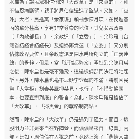
水扁為了讓民眾相信他的「大改革」是「來真的」，卻
不惜忍痛斷臂，親手將周伯倫送進了監獄。又如，「黨
外」大老、民進黨「余家班」領袖余陳月瑛，在民進黨
內的輩分甚高，享有非常尊崇的地位，其兒女余政憲
〔「內政部長」〕、余政道〔「立委」〕、余玲雅〔台
灣省諮議會諮議長〕及媳婦鄭貴蓮〔「立委」〕又分別
佔據政界要位，且余政憲還是陳水扁所創立的「正義連
線」的骨幹。但是，當「新瑞都弊案」牽扯到余陳月瑛
之後，陳水扁也是毫不猶豫，透過檢調部門決定將她起
訴。另外，陳水扁也毫不忌顧李登輝的不滿，將前國民
黨「大掌柜」劉泰英羈押禁見，執行了「不惜動搖國
本，也要查辦到底」的誓言。為此，陳水扁確是搶佔了
「大改革」、「掃黑金」的戰略制高點。
然而，陳水扁的「大改革」仍是遇到了阻力。而且，這
股阻力並非是來自在野陣營，而偏偏是來自「綠營」內
部。比如，周伯倫在入獄之前，竟然上演了「悲情入監