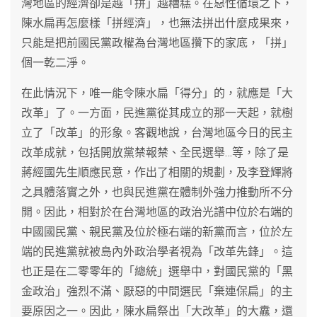
灣地區的經濟卻是越「拼」越糟糕。在惡性循環之下，
陳水扁再怎麼樣「拼經濟」，也無法拼出什麼成果來，
只能是把前國民黨政權為台灣地區攢下的家底，「拼」
個一乾二淨。
在此情況下，唯一能令陳水扁「得分」的，就應是「大
改革」了。一方面，民進黨從其成立的那一天起，就樹
立了「改革」的形象。客觀地說，台灣地區今日的民主
改革成就，包括開放黨禁報禁、全民選舉…等，除了是
蔣經國先生順應民意，作出了相關的規劃，及李登輝將
之具體落實之外，也與民進黨在體制外強力推動所不分
開。因此，相對於在台灣地區的政治光譜中位於右端的
中國國民黨、親民黨及位於極右端的新黨而言，位於左
端的民進黨就被島內外政治學者視為「改革先鋒」。這
也正是在二零零年的「總統」選舉中，對國民黨的「黑
金政治」強烈不滿、厭惡的中間選民「棄連保扁」的主
要原因之一。因此，陳水扁祭出「大改革」的大纛，還