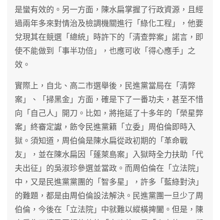
是蠻有效的。另一方面，陳水扁掌握了行政資源，且經
過兩年多來對情治及檢調機關進行「綠化工程」，他要
兌現其在競選「總統」時許下的「清查弊案」諾言，即
使不能做到「事半功倍」，也應可收「得心應手」之
效。
實際上，自北、高二市選舉後，民進黨當局在「清弊
案」、「掃黑金」方面，確是下了一番功夫，甚至不惜
向「自己人」開刀。比如，將拖延了十多年的「榮星弊
案」終審定讞，飭令民進黨籍「立委」周伯倫即時入
獄。須知道，周伯倫是陳水扁從政初期的「革命戰
友」，並在陳水扁因「蓬萊島案」入獄時全力扶助「代
夫出征」的吳淑珍參選並當政。而周伯倫在「立法院」
中，又是民進黨黨團的「智多星」，許多「藍綠對決」
的難題，都是由周伯倫設法解決。民進黨團一旦少了周
伯倫，今後在「立法院」中就難以縱橫捭闔。但是，陳