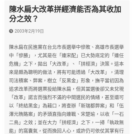
陳水扁大改革拼經濟能否為其收加
分之效？
2003年2月19日
陳水扁在民進黨在台北市長選舉中慘敗、高雄市長選舉
中「慘勝」，尤其是在「連宋配」已大勢底定的「連任
危機」之下，拋出「大改革」、「拼經濟」決策。這本
來是頗為聰明的做法，將有可能透過「大改革」，清理
司法積案、弊案，樹立「反黑金」形象，撫平當初因為
追求改革而將選票投給陳水扁，但其當選後卻又未兌現
「改革」諾言而強烈不滿的中間選民的情緒，甚至還可
以「終結黑金」為藉口，將查辦「新瑞都弊案」和「伍
澤元賄賂案」的矛頭直指向連戰、宋楚瑜，以收「一石
二鳥」之效；並在大力「拼經濟」之下，一掃「執政無
能」的窩囊氣，從而挽回人心，或許仍可依仗其掌有行