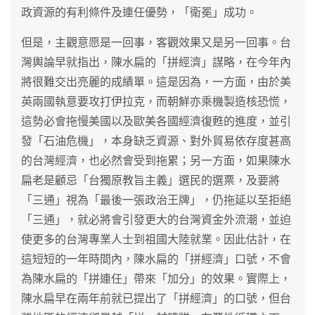
政資源的有利條件及連任優勢，「衛冕」成功。
但是，主觀意愿是一回事，客觀效果又是另一回事。台
灣輿論早就指出，陳水扁的「拼經濟」謀略，在今年內
將很難交出亮麗的成績單。這是因為，一方面，由於美
英兩國執意要攻打伊拉克，而朝鮮亦乘機製造核恐慌，
這勢必會拖慢美國以及歐美各國經濟復甦的進度，並引
發「石油危機」，本身缺乏資源、對外貿易依存度甚高
的台灣經濟，也必然會受到拖累；另一方面，如果陳水
扁老是顧忌「台獨原教旨主義」選民的選票，及要將
「三通」視為「最後一張政治王牌」，仍拖延以至拒絕
「三通」，就必將會引發更大的台灣資金外流潮，並迫
使更多的台灣專業人士到祖國大陸就業。因此估計，在
這短短的一年時間內，陳水扁的「拼經濟」口號，不會
為陳水扁的「拼連任」帶來「加分」的效果。實際上，
陳水扁早在兩年前就已提出了「拼經濟」的口號，但台