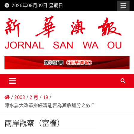
Skip
2026年08月09日 星期日
to
content
新華澳報
2003
2 月
19
陳水扁大改革拼經濟能否為其收加分之效？
兩岸觀察（富權）