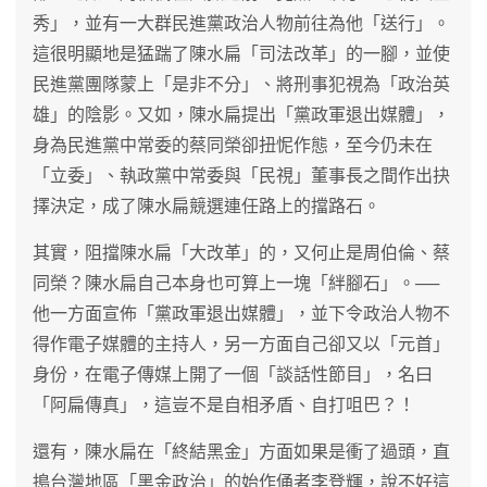
秀」，並有一大群民進黨政治人物前往為他「送行」。
這很明顯地是猛踹了陳水扁「司法改革」的一腳，並使
民進黨團隊蒙上「是非不分」、將刑事犯視為「政治英
雄」的陰影。又如，陳水扁提出「黨政軍退出媒體」，
身為民進黨中常委的蔡同榮卻扭怩作態，至今仍未在
「立委」、執政黨中常委與「民視」董事長之間作出抉
擇決定，成了陳水扁競選連任路上的擋路石。
其實，阻擋陳水扁「大改革」的，又何止是周伯倫、蔡
同榮？陳水扁自己本身也可算上一塊「絆腳石」。──
他一方面宣佈「黨政軍退出媒體」，並下令政治人物不
得作電子媒體的主持人，另一方面自己卻又以「元首」
身份，在電子傳媒上開了一個「談話性節目」，名曰
「阿扁傳真」，這豈不是自相矛盾、自打咀巴？！
還有，陳水扁在「終結黑金」方面如果是衝了過頭，直
搗台灣地區「黑金政治」的始作俑者李登輝，說不好這